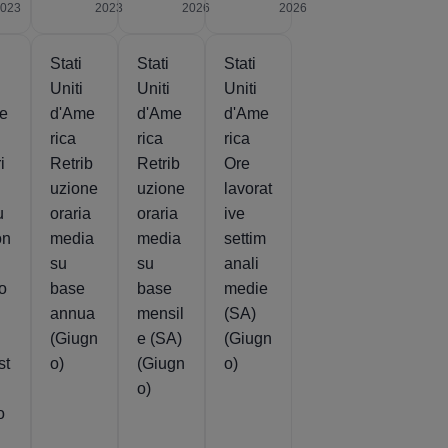
2023
2023
2026
2026
Stati
Stati
Stati
Uniti
Uniti
Uniti
e
d'Ame
d'Ame
d'Ame
rica
rica
rica
i
Retrib
Retrib
Ore
uzione
uzione
lavorat
u
oraria
oraria
ive
on
media
media
settim
su
su
anali
ro
base
base
medie
annua
mensil
(SA)
(Giugn
e (SA)
(Giugn
st
o)
(Giugn
o)
o)
o