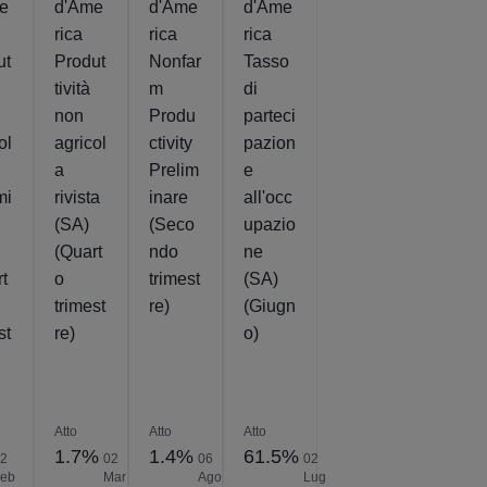
e
d'Ame
d'Ame
d'Ame
rica
rica
rica
ut
Produt
Nonfar
Tasso
tività
m
di
non
Produ
parteci
ol
agricol
ctivity
pazion
a
Prelim
e
mi
rivista
inare
all'occ
(SA)
(Seco
upazio
(Quart
ndo
ne
rt
o
trimest
(SA)
trimest
re)
(Giugn
st
re)
o)
Atto
Atto
Atto
1.7%
1.4%
61.5%
02
02
06
02
Feb
Mar
Ago
Lug