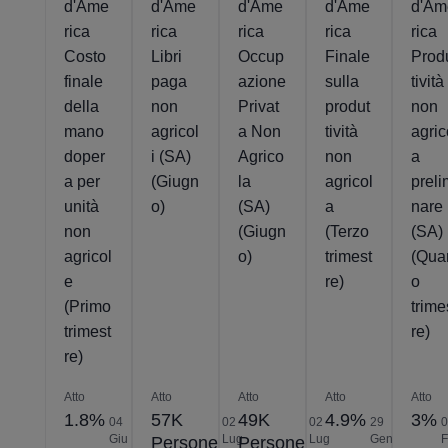
d'Ame
d'Ame
d'Ame
d'Ame
d'Am
rica
rica
rica
rica
rica
Costo
Libri
Occup
Finale
Prod
finale
paga
azione
sulla
tività
della
non
Privat
produt
non
mano
agricol
a Non
tività
agric
doper
i (SA)
Agrico
non
a
a per
(Giugn
la
agricol
preli
unità
o)
(SA)
a
nare
non
(Giugn
(Terzo
(SA)
agricol
o)
trimest
(Qua
e
re)
o
(Primo
trime
trimest
re)
re)
Atto
Atto
Atto
Atto
Atto
1.8%
57K
49K
4.9%
3%
04
02
02
29
Giu
Lug
Lug
Gen
Persone
Persone