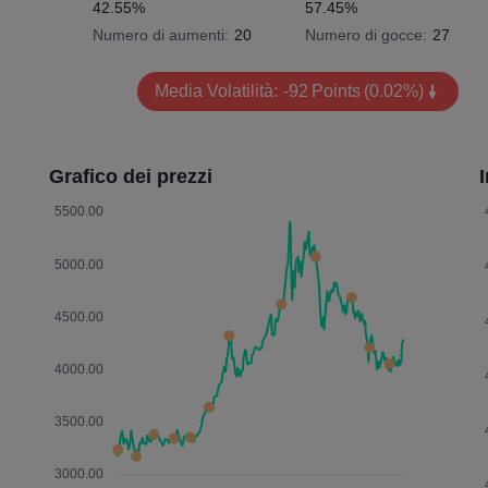
42.55%
57.45%
Numero di aumenti:
20
Numero di gocce:
27
Media Volatilità:
-92
Points
(0.02%)
Grafico dei prezzi