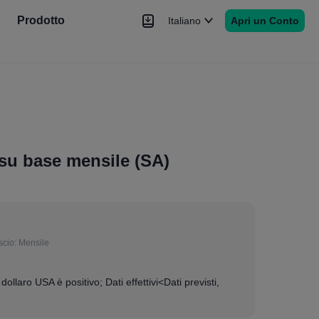
Prodotto
Italiano
Apri un Conto
Notizie
Segnale
Altro
 su base mensile (SA)
scio:
Mensile
 dollaro USA è positivo; Dati effettivi<Dati previsti,