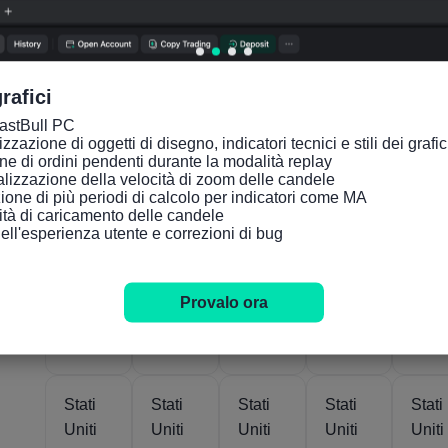
(Giugn
(Giugn
prelimi
rivist
o)
o)
nare
(Ter
(Quart
trime
rafici
o
re)
trimest
FastBull PC

zazione di oggetti di disegno, indicatori tecnici e stili dei grafici tr
re)
ne di ordini pendenti durante la modalità replay

lizzazione della velocità di zoom delle candele

ione di più periodi di calcolo per indicatori come MA

cità di caricamento delle candele

dell'esperienza utente e correzioni di bug
Atto
Atto
Atto
Atto
Atto
Provalo ora
44K
7.359M
7.9%
2.8%
-1.
05
04
02
05
Ago
Ago
Lug
Mar
Persone
Persone
2026
2026
2026
2026
Stati
Stati
Stati
Stati
Stati
Uniti
Uniti
Uniti
Uniti
Uniti