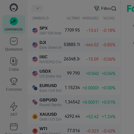
Filtro
SIMBOLO
ULTIMO
VARIAZIONE NETTA.
%CHG.
SPX
commercio
7709.95
-13.61
-0.18%
S&P 500 Index
DJI
53885.10
-464.02
-0.85%
Dow Jones Industrial Average
Quotazioni
IXIC
26348.34
-15.09
-0.06%
NASDAQ Composite Index
Copia
USDX
99.790
+0.040
+0.04%
US Dollar Index
EURUSD
1.15234
+0.00004
+0.00%
Concorso
Euro / US Dollar
GBPUSD
1.34542
+0.00015
+0.01%
Pound Sterling / US Dollar
XAUUSD
24/7
4292.44
+52.42
+1.24%
Gold / US Dollar
WTI
77.016
-0.323
-0.42%
Light Sweet Crude Oil