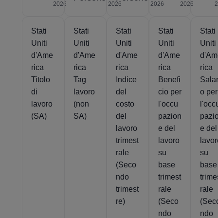
2026
2026
2026
2026
Stati
Stati
Stati
Stati
Stati
Uniti
Uniti
Uniti
Uniti
Uniti
d'Ame
d'Ame
d'Ame
d'Ame
d'Am
rica
rica
rica
rica
rica
Titolo
Tag
Indice
Benefi
Salar
di
lavoro
del
cio per
o per
lavoro
(non
costo
l'occu
l'occ
(SA)
SA)
del
pazion
pazi
lavoro
e del
e del
trimest
lavoro
lavo
rale
su
su
(Seco
base
base
ndo
trimest
trime
trimest
rale
rale
re)
(Seco
(Sec
ndo
ndo