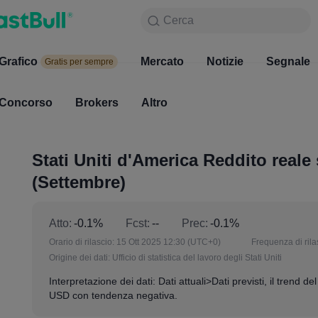
Cerca
Cerca
Prodotto
Grafico
Grafico
Mercato
Notizie
Mercato
Segnale
Gratis per sempre
Gratis per sempre
Concorso
Brokers
Altro
Concorso
Brokers
Stati Uniti d'America Reddito reale
(Settembre)
Atto:
-0.1%
Fcst:
--
Prec:
-0.1%
Orario di rilascio:
15 Ott 2025 12:30
(UTC+0)
Frequenza di rila
Origine dei dati:
Ufficio di statistica del lavoro degli Stati Uniti
Interpretazione dei dati: Dati attuali>Dati previsti, il trend del
USD con tendenza negativa.