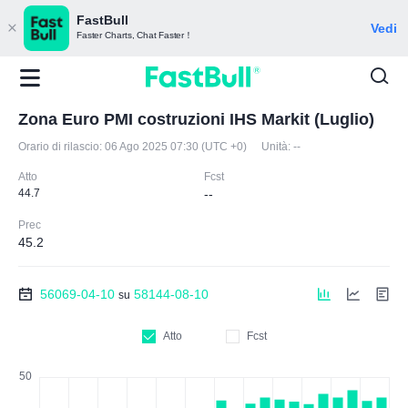
FastBull
Vedi
Faster Charts, Chat Faster！
Zona Euro PMI costruzioni IHS Markit (Luglio)
Orario di rilascio:
06 Ago 2025 07:30 (UTC +0)
Unità:
--
Atto
Fcst
44.7
--
Prec
45.2
56069-04-10
58144-08-10
su
Atto
Fcst