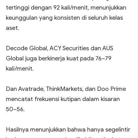
tertinggi dengan 92 kali/menit, menunjukkan
keunggulan yang konsisten di seluruh kelas
aset.
Decode Global, ACY Securities dan AUS
Global juga berkinerja kuat pada 76–79
kali/menit.
Dan Avatrade, ThinkMarkets, dan Doo Prime
mencatat frekuensi kutipan dalam kisaran
50–56.
Hasilnya menunjukkan bahwa hanya segelintir