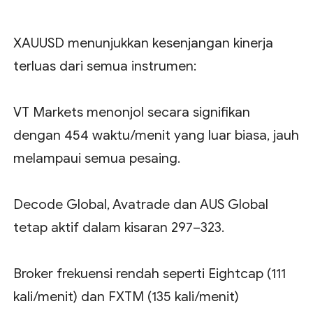
XAUUSD menunjukkan kesenjangan kinerja
terluas dari semua instrumen:
VT Markets menonjol secara signifikan
dengan 454 waktu/menit yang luar biasa, jauh
melampaui semua pesaing.
Decode Global, Avatrade dan AUS Global
tetap aktif dalam kisaran 297–323.
Broker frekuensi rendah seperti Eightcap (111
kali/menit) dan FXTM (135 kali/menit)