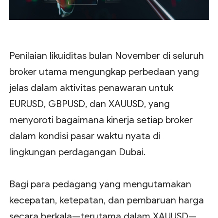
Penilaian likuiditas bulan November di seluruh
broker utama mengungkap perbedaan yang
jelas dalam aktivitas penawaran untuk
EURUSD, GBPUSD, dan XAUUSD, yang
menyoroti bagaimana kinerja setiap broker
dalam kondisi pasar waktu nyata di
lingkungan perdagangan Dubai.
Bagi para pedagang yang mengutamakan
kecepatan, ketepatan, dan pembaruan harga
secara berkala—terutama dalam XAUUSD—