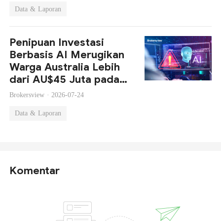
Data & Laporan
Penipuan Investasi
Berbasis AI Merugikan
Warga Australia Lebih
dari AU$45 Juta pada
Tahun 2026
Brokersview ·
2026-07-24
Data & Laporan
Komentar