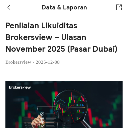
Data & Laporan
Penilaian Likuiditas
Brokersview – Ulasan
November 2025 (Pasar Dubai)
·
Brokersview
2025-12-08