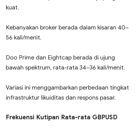
kuat.
Kebanyakan broker berada dalam kisaran 40–
56 kali/menit.
Doo Prime dan Eightcap berada di ujung
bawah spektrum, rata-rata 34–36 kali/menit.
Variasi ini menggambarkan perbedaan tingkat
infrastruktur likuiditas dan respons pasar.
Frekuensi Kutipan Rata-rata
GBPUSD