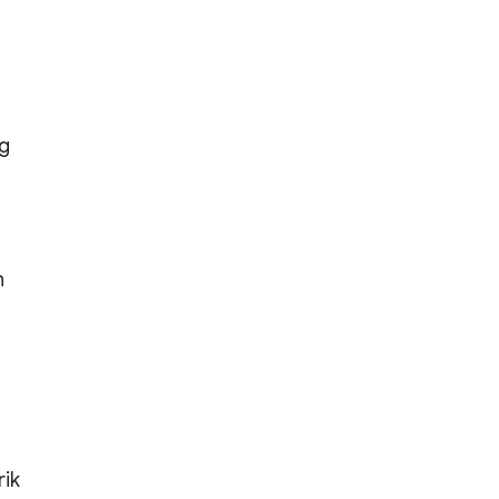
ng
h
ik