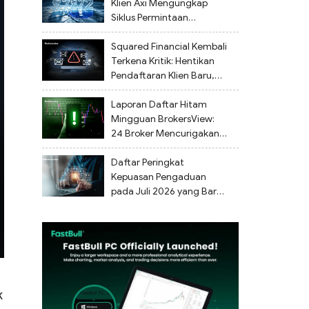
Kelalaian Regulasi
Klien Axi Mengungkap
Siklus Permintaan
Dokumen Tanpa Akhir dan
Tidak Ada Penarikan Dana
Squared Financial Kembali
Terkena Kritik: Hentikan
Pendaftaran Klien Baru,
Penarikan Dana Tertunda
Laporan Daftar Hitam
Mingguan BrokersView:
24 Broker Mencurigakan
Ditandai dari 27 Juli
hingga 2 Agustus 2026
Daftar Peringkat
Kepuasan Pengaduan
pada Juli 2026 yang Baru
Dirilis
k