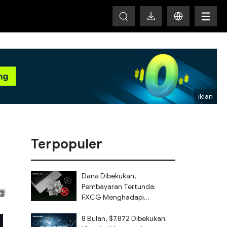
HOT
Terpopuler
Dana Dibekukan,
Pembayaran Tertunda:
FXCG Menghadapi
Keluhan Investor Terkait
Penutupan Akun dan
8 Bulan, $7.872 Dibekukan: