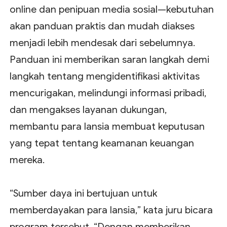
online dan penipuan media sosial—kebutuhan
akan panduan praktis dan mudah diakses
menjadi lebih mendesak dari sebelumnya.
Panduan ini memberikan saran langkah demi
langkah tentang mengidentifikasi aktivitas
mencurigakan, melindungi informasi pribadi,
dan mengakses layanan dukungan,
membantu para lansia membuat keputusan
yang tepat tentang keamanan keuangan
mereka.
“Sumber daya ini bertujuan untuk
memberdayakan para lansia,” kata juru bicara
program tersebut. “Dengan memberikan