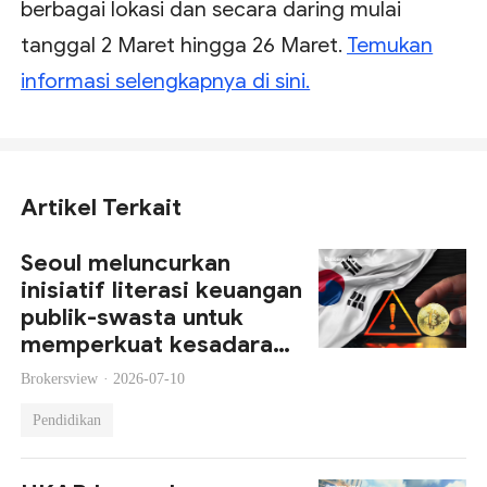
berbagai lokasi dan secara daring mulai
tanggal 2 Maret hingga 26 Maret.
Temukan
informasi selengkapnya di sini.
Artikel Terkait
Seoul meluncurkan
inisiatif literasi keuangan
publik-swasta untuk
memperkuat kesadaran
akan aset digital.
Brokersview ·
2026-07-10
Pendidikan