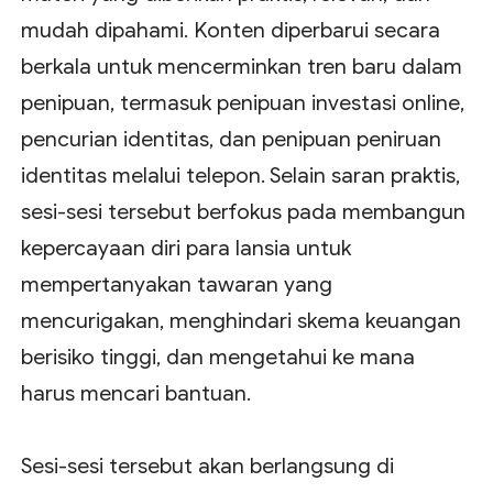
mudah dipahami. Konten diperbarui secara
berkala untuk mencerminkan tren baru dalam
penipuan, termasuk penipuan investasi online,
pencurian identitas, dan penipuan peniruan
identitas melalui telepon. Selain saran praktis,
sesi-sesi tersebut berfokus pada membangun
kepercayaan diri para lansia untuk
mempertanyakan tawaran yang
mencurigakan, menghindari skema keuangan
berisiko tinggi, dan mengetahui ke mana
harus mencari bantuan.
Sesi-sesi tersebut akan berlangsung di