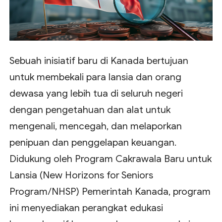
Sebuah inisiatif baru di Kanada bertujuan
untuk membekali para lansia dan orang
dewasa yang lebih tua di seluruh negeri
dengan pengetahuan dan alat untuk
mengenali, mencegah, dan melaporkan
penipuan dan penggelapan keuangan.
Didukung oleh Program Cakrawala Baru untuk
Lansia (New Horizons for Seniors
Program/NHSP) Pemerintah Kanada, program
ini menyediakan perangkat edukasi