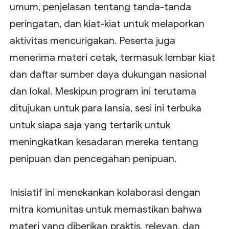
umum, penjelasan tentang tanda-tanda
peringatan, dan kiat-kiat untuk melaporkan
aktivitas mencurigakan. Peserta juga
menerima materi cetak, termasuk lembar kiat
dan daftar sumber daya dukungan nasional
dan lokal. Meskipun program ini terutama
ditujukan untuk para lansia, sesi ini terbuka
untuk siapa saja yang tertarik untuk
meningkatkan kesadaran mereka tentang
penipuan dan pencegahan penipuan.
Inisiatif ini menekankan kolaborasi dengan
mitra komunitas untuk memastikan bahwa
materi yang diberikan praktis, relevan, dan