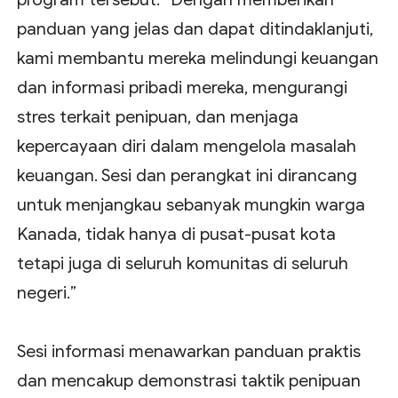
panduan yang jelas dan dapat ditindaklanjuti,
kami membantu mereka melindungi keuangan
dan informasi pribadi mereka, mengurangi
stres terkait penipuan, dan menjaga
kepercayaan diri dalam mengelola masalah
keuangan. Sesi dan perangkat ini dirancang
untuk menjangkau sebanyak mungkin warga
Kanada, tidak hanya di pusat-pusat kota
tetapi juga di seluruh komunitas di seluruh
negeri.”
Sesi informasi menawarkan panduan praktis
dan mencakup demonstrasi taktik penipuan