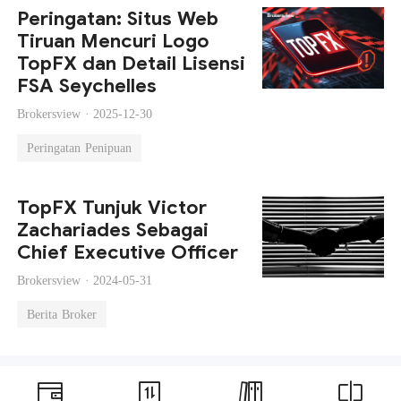
Peringatan: Situs Web
Tiruan Mencuri Logo
TopFX dan Detail Lisensi
FSA Seychelles
Brokersview ·
2025-12-30
Peringatan Penipuan
TopFX Tunjuk Victor
Zachariades Sebagai
Chief Executive Officer
Brokersview ·
2024-05-31
Berita Broker