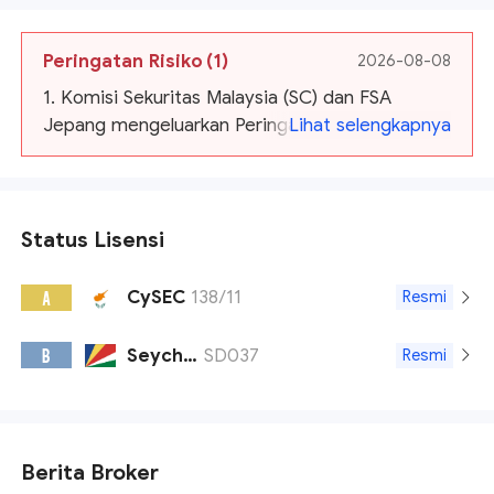
Peringatan Risiko
(1)
2026-08-08
1. Komisi Sekuritas Malaysia (SC) dan FSA
Jepang mengeluarkan Peringatan terhadap
Lihat selengkapnya
TopFX.
Status Lisensi
CySEC
138/11
A
Resmi
Seychelles FSA
SD037
B
Resmi
Berita Broker