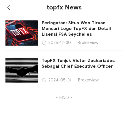
topfx News
Peringatan: Situs Web Tiruan
Mencuri Logo TopFX dan Detail
Lisensi FSA Seychelles
Brokerview
2025-12-30
TopFX Tunjuk Victor Zachariades
Sebagai Chief Executive Officer
Brokerview
2024-05-31
- END -