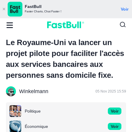
FastBull
Voir
Faster Charts, Chat Faster！
Le Royaume-Uni va lancer un
projet pilote pour faciliter l'accès
aux services bancaires aux
personnes sans domicile fixe.
Winkelmann
05 Nov 2025 15:59
Politique
Voir
Économique
Voir