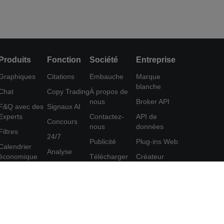
Produits
Fonction
Société
Entreprise
Graphiques
Citations
Embauche
Marque
blanche
Chat
Copy Trading
À propos de
nous
Broker API
F&Q avec des
Signaux AI
Experts
Contactez-
API de
Concours
nous
données
Filtres
24/7
Publicité
Plug-ins Web
Calendrier
Analyse
économique
Télécharger
Créateur
Education
FastBull
d'affiches
Données
Centre d'aide
Programme
Outil
d'affiliation
Commentaires
FastBull VIP
Accord
Fonctionnalités
d'utilisation