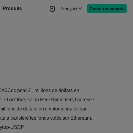
Produits
Français
Ouvrir un compte
hé
Nouvelles
rs
Plus
0X0Cdc perd 21 millions de dollars en
e 10 octobre, selon Peckshieldalert, l'adresse
millions de dollars en cryptomonnaies sur
rate a transféré les fonds volés sur Ethereum,
Msyrup-USDP.