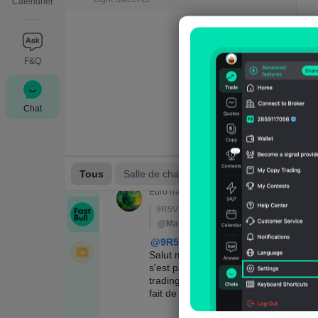
Calendrier
F&Q
Chat