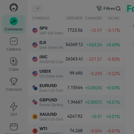
Filtres
SYMBOLE
DERNIER
CHANGEMENT NET.
%CHG.
SPX
Commerce
7723.56
-12.97
-0.17%
S&P 500 Index
DJI
54349.12
+263.24
+0.49%
Dow Jones Industrial Average
Citations
IXIC
26363.43
-221.57
-0.83%
NASDAQ Composite Index
Copie
USDX
99.490
-0.220
-0.22%
US Dollar Index
EURUSD
1.15544
+0.00030
+0.03%
Concours
Euro / US Dollar
GBPUSD
1.34667
+0.00010
+0.01%
Pound Sterling / US Dollar
XAUUSD
24/7
4247.92
+0.31
+0.01%
Gold / US Dollar
WTI
74.268
-0.004
-0.01%
Light Sweet Crude Oil