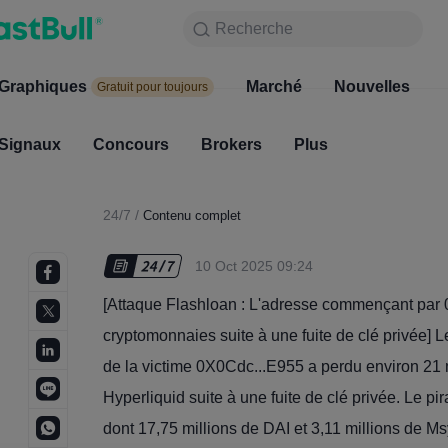
Recherche
Recherche
Produits
Graphiques
Graphiques
Marché
Nouvelles
Marc
Gratuit pour toujours
Gratuit pour toujours
Signaux
Concours
Signaux
Brokers
Concours
Plus
Broke
24/7
/
Contenu complet
10 Oct 2025 09:24
[Attaque Flashloan : L'adresse commençant par 
cryptomonnaies suite à une fuite de clé privée] L
de la victime 0X0Cdc...E955 a perdu environ 21 
Hyperliquid suite à une fuite de clé privée. Le pi
dont 17,75 millions de DAI et 3,11 millions de 