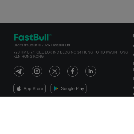
Droits d'auteur © 2026 FastBull Ltd
728 RM B 7/F GEE LOK IND BLDG NO 34 HUNG TO RD KWUN TONG
KLN HONG KONG