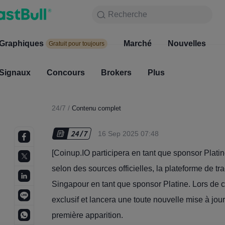
Recherche
Recherche
Produits
Graphiques
Graphiques
Marché
Nouvelles
Marc
Gratuit pour toujours
Gratuit pour toujours
Signaux
Concours
Signaux
Brokers
Concours
Plus
Broke
24/7
/
Contenu complet
16 Sep 2025 07:48
[Coinup.IO participera en tant que sponsor Plat
selon des sources officielles, la plateforme de t
Singapour en tant que sponsor Platine. Lors de c
exclusif et lancera une toute nouvelle mise à jo
première apparition.