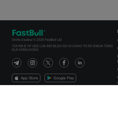
Droits d'auteur © 2026 FastBull Ltd
728 RM B 7/F GEE LOK IND BLDG NO 34 HUNG TO RD KWUN TONG
KLN HONG KONG