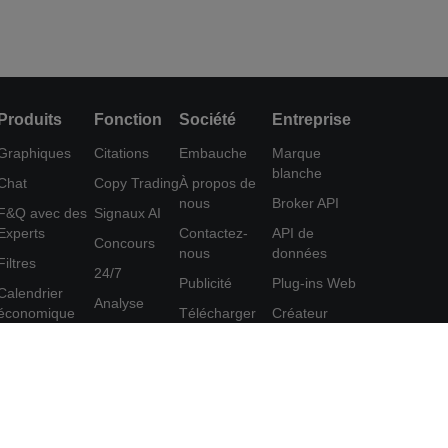
Produits
Fonction
Société
Entreprise
Graphiques
Citations
Embauche
Marque
blanche
Chat
Copy Trading
À propos de
nous
Broker API
F&Q avec des
Signaux AI
Experts
Contactez-
API de
Concours
nous
données
Filtres
24/7
Publicité
Plug-ins Web
Calendrier
Analyse
économique
Télécharger
Créateur
Education
FastBull
d'affiches
Données
Centre d'aide
Programme
Outil
d'affiliation
Commentaires
FastBull VIP
Accord
Fonctionnalités
d'utilisation