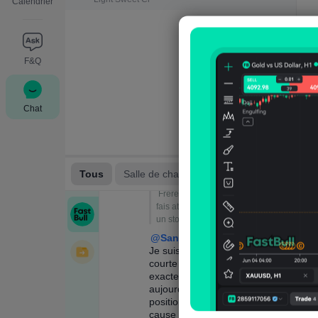
Calendrier
F&Q
Chat