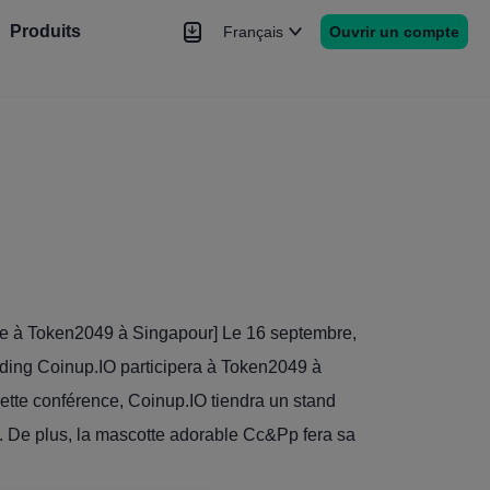
Produits
Français
Ouvrir un compte
hé
Nouvelles
rs
Plus
ine à Token2049 à Singapour] Le 16 septembre,
rading Coinup.IO participera à Token2049 à
ette conférence, Coinup.IO tiendra un stand
ur. De plus, la mascotte adorable Cc&Pp fera sa