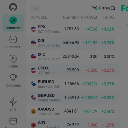
Filtres
SYMBOLE
DERNIER
CHANGEMENT NET.
%CHG.
SPX
Commerce
7757.63
+47.68
+0.62%
S&P 500 Index
DJI
54036.93
+151.83
+0.28%
Dow Jones Industrial Average
Citations
IXIC
26348.34
0.00
0.00%
NASDAQ Composite Index
Copie
USDX
99.500
-0.250
-0.25%
US Dollar Index
EURUSD
1.15566
+0.00336
+0.29%
Concours
Euro / US Dollar
GBPUSD
1.34910
+0.00383
+0.28%
Pound Sterling / US Dollar
XAUUSD
24/7
4341.81
+101.79
+2.40%
Gold / US Dollar
WTI
76.339
-1.000
-1.29%
Light Sweet Crude Oil