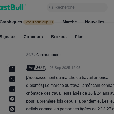
Recherche
Recherche
Produits
Graphiques
Graphiques
Marché
Nouvelles
Marc
Gratuit pour toujours
Gratuit pour toujours
Signaux
Concours
Signaux
Brokers
Concours
Plus
Broke
24/7
/
Contenu complet
06 Sep 2025 12:05
[Adoucissement du marché du travail américain 
diplômés] Le marché du travail américain connaît
chômage des travailleurs âgés de 16 à 24 ans ay
pour la première fois depuis la pandémie. Les j
définis comme les personnes âgées de 22 à 27 ans