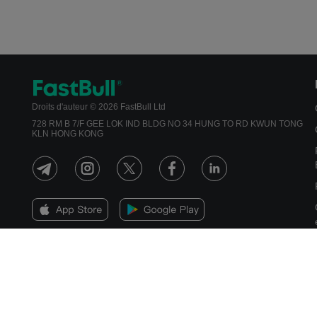
Droits d'auteur © 2026 FastBull Ltd
728 RM B 7/F GEE LOK IND BLDG NO 34 HUNG TO RD KWUN TONG
KLN HONG KONG