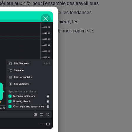
érieur aux 4 % pour l'ensemble des travailleurs
iplôme. Cette tendance inverse les tendances
s'en sortaient généralement mieux, les
e dans les secteurs des cols blancs comme le