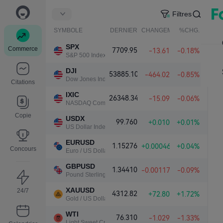
Filtres
SYMBOLE
DERNIER
CHANGEMENT NET.
%CHG.
SPX
Commerce
7709.95
-13.61
-0.18%
S&P 500 Index
DJI
53885.10
-464.02
-0.85%
Dow Jones Industrial Average
Citations
IXIC
26348.34
-15.09
-0.06%
NASDAQ Composite Index
Copie
USDX
99.760
+0.010
+0.01%
US Dollar Index
EURUSD
1.15276
+0.00046
+0.04%
Concours
Euro / US Dollar
GBPUSD
1.34410
-0.00117
-0.09%
Pound Sterling / US Dollar
XAUUSD
24/7
4312.82
+72.80
+1.72%
Gold / US Dollar
WTI
76.310
-1.029
-1.33%
Light Sweet Crude Oil