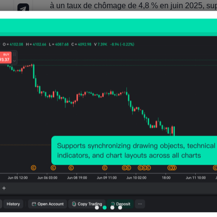
à un taux de chômage de 4,8 % en juin 2025, sup
et aux 7,4 % pour les jeunes travailleurs sans d
pré-pandémiques, où les titulaires d'un diplôme 
économistes observant une faiblesse particulièr
conseil, la technologie et la finance.