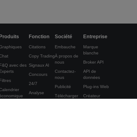
Produits
Fonction
Société
Entreprise
Graphiques
Citations
Embauche
Marque
blanche
Chat
Copy Trading
À propos de
nous
Broker API
F&Q avec des
Signaux AI
Experts
Contactez-
API de
Concours
nous
données
Filtres
24/7
Publicité
Plug-ins Web
Calendrier
Analyse
économique
Télécharger
Créateur
Education
FastBull
d'affiches
Données
Centre d'aide
Programme
Outil
d'affiliation
Commentaires
FastBull VIP
Accord
Fonctionnalités
d'utilisation