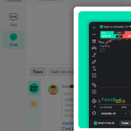
Calendrier
F&Q
Chat