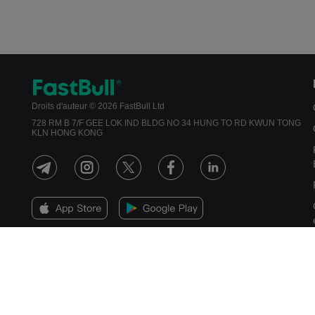
Droits d'auteur © 2026 FastBull Ltd
728 RM B 7/F GEE LOK IND BLDG NO 34 HUNG TO RD KWUN TONG
KLN HONG KONG