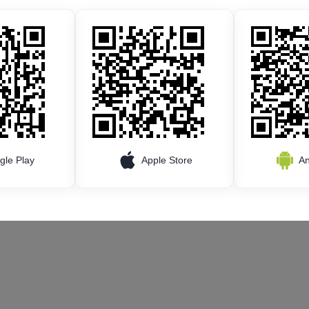
gle Play
Apple Store
An