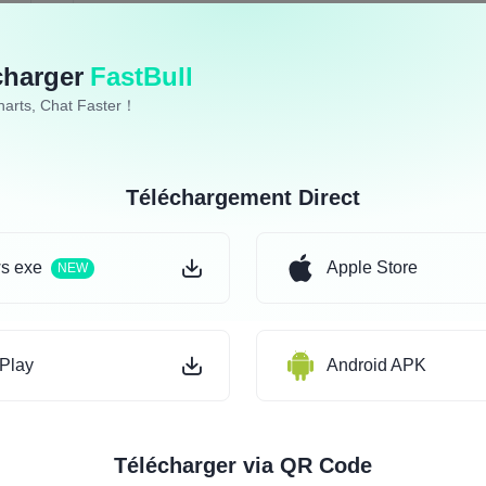
charger
FastBull
harts, Chat Faster！
Téléchargement Direct
s exe
Apple Store
NEW
Play
Android APK
Télécharger via QR Code