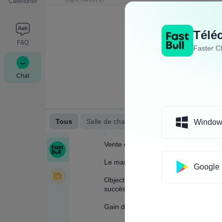
Calendrier
Télé
F&Q
Faster C
Chat
Window
Google 