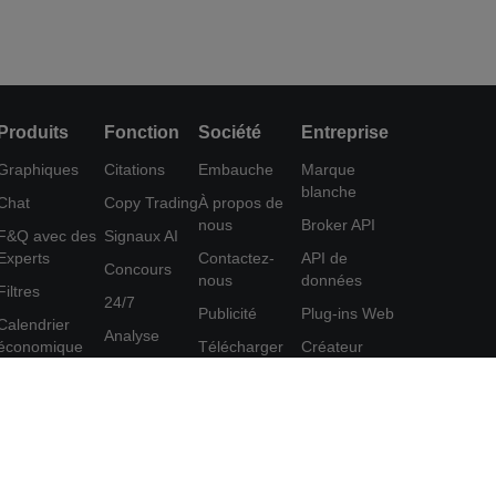
Produits
Fonction
Société
Entreprise
Graphiques
Citations
Embauche
Marque
blanche
Chat
Copy Trading
À propos de
nous
Broker API
F&Q avec des
Signaux AI
Experts
Contactez-
API de
Concours
nous
données
Filtres
24/7
Publicité
Plug-ins Web
Calendrier
Analyse
économique
Télécharger
Créateur
Education
FastBull
d'affiches
Données
Centre d'aide
Programme
Outil
d'affiliation
Commentaires
FastBull VIP
Accord
Fonctionnalités
d'utilisation