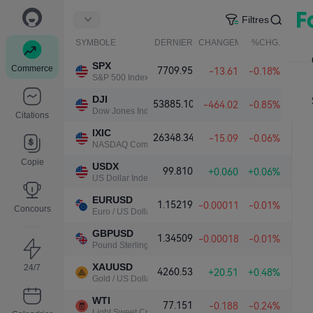
Filtres
SYMBOLE
DERNIER
CHANGEMENT NET.
%CHG.
SPX
Commerce
7709.95
-13.61
-0.18%
S&P 500 Index
DJI
53885.10
-464.02
-0.85%
Dow Jones Industrial Average
Citations
IXIC
26348.34
-15.09
-0.06%
NASDAQ Composite Index
Copie
USDX
99.810
+0.060
+0.06%
US Dollar Index
EURUSD
1.15219
-0.00011
-0.01%
Concours
Euro / US Dollar
GBPUSD
1.34509
-0.00018
-0.01%
Pound Sterling / US Dollar
XAUUSD
24/7
4260.53
+20.51
+0.48%
Gold / US Dollar
WTI
77.151
-0.188
-0.24%
Light Sweet Crude Oil