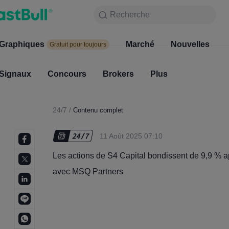
Recherche
Recherche
Produits
Graphiques
Graphiques
Marché
Nouvelles
Marc
Gratuit pour toujours
Gratuit pour toujours
Signaux
Concours
Signaux
Brokers
Concours
Plus
Broke
24/7
/
Contenu complet
11 Août 2025 07:10
Les actions de S4 Capital bondissent de 9,9 % a
avec MSQ Partners