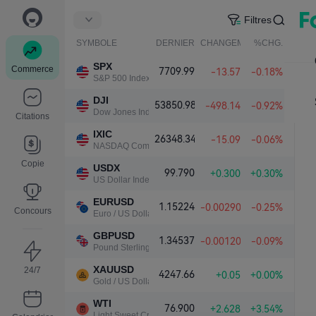
Filtres
SYMBOLE
DERNIER
CHANGEMENT NET.
%CHG.
SPX
Commerce
7709.99
-13.57
-0.18%
S&P 500 Index
DJI
53850.98
-498.14
-0.92%
Dow Jones Industrial Average
Citations
IXIC
26348.34
-15.09
-0.06%
NASDAQ Composite Index
Copie
USDX
99.790
+0.300
+0.30%
US Dollar Index
EURUSD
1.15224
-0.00290
-0.25%
Concours
Euro / US Dollar
GBPUSD
1.34537
-0.00120
-0.09%
Pound Sterling / US Dollar
XAUUSD
24/7
4247.66
+0.05
+0.00%
Gold / US Dollar
WTI
76.900
+2.628
+3.54%
Light Sweet Crude Oil