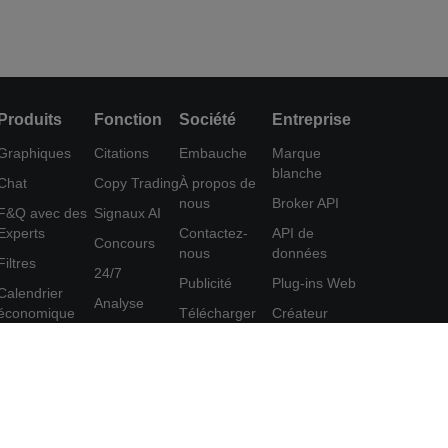
Produits
Fonction
Société
Entreprise
Graphiques
Citations
Embauche
Marque
blanche
Chat
Copy Trading
À propos de
nous
Broker API
F&Q avec des
Signaux AI
Experts
Contactez-
API de
Concours
nous
données
Filtres
24/7
Publicité
Plug-ins Web
Calendrier
Analyse
économique
Télécharger
Créateur
Education
FastBull
d'affiches
Données
Centre d'aide
Programme
Outil
d'affiliation
Commentaires
FastBull VIP
Accord
Fonctionnalités
d'utilisation