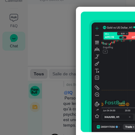
Calendrier
F&Q
Chat