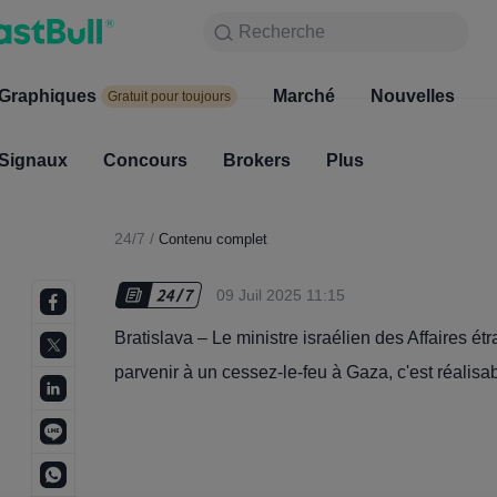
Recherche
Recherche
Produits
Graphiques
Graphiques
Marché
Nouvelles
Marc
Gratuit pour toujours
Gratuit pour toujours
Signaux
Concours
Signaux
Brokers
Concours
Plus
Broke
24/7
/
Contenu complet
09 Juil 2025 11:15
Bratislava – Le ministre israélien des Affaires ét
parvenir à un cessez-le-feu à Gaza, c'est réalisab