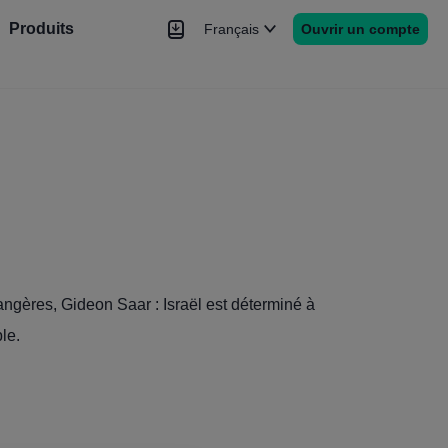
Produits
Français
Ouvrir un compte
hé
Nouvelles
rs
Plus
rangères, Gideon Saar : Israël est déterminé à
le.