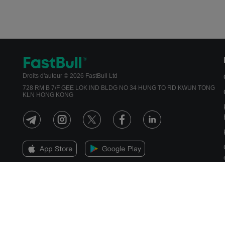
Droits d'auteur © 2026 FastBull Ltd
728 RM B 7/F GEE LOK IND BLDG NO 34 HUNG TO RD KWUN TONG
KLN HONG KONG