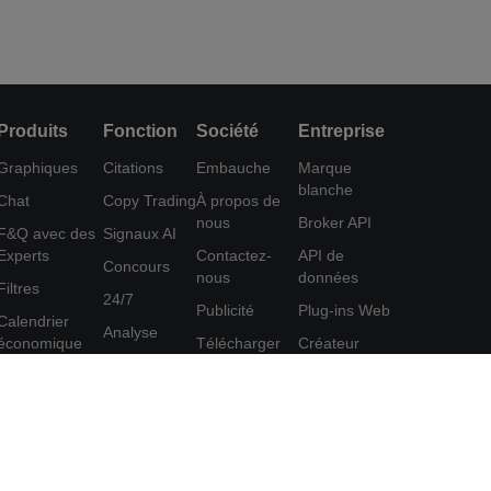
Produits
Fonction
Société
Entreprise
Graphiques
Citations
Embauche
Marque
blanche
Chat
Copy Trading
À propos de
nous
Broker API
F&Q avec des
Signaux AI
Experts
Contactez-
API de
Concours
nous
données
Filtres
24/7
Publicité
Plug-ins Web
Calendrier
Analyse
économique
Télécharger
Créateur
Education
FastBull
d'affiches
Données
Centre d'aide
Programme
Outil
d'affiliation
Commentaires
FastBull VIP
Accord
Fonctionnalités
d'utilisation