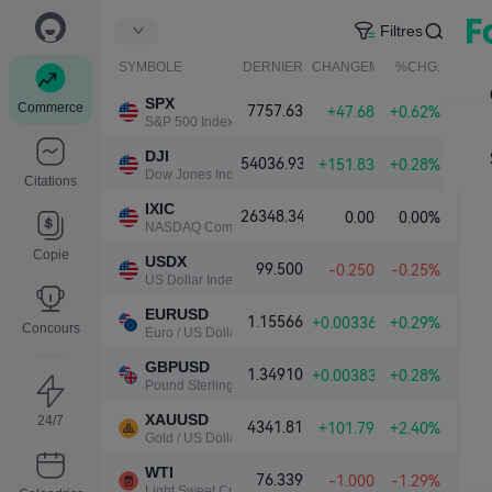
Filtres
SYMBOLE
DERNIER
CHANGEMENT NET.
%CHG.
SPX
Commerce
7757.63
+47.68
+0.62%
S&P 500 Index
DJI
54036.93
+151.83
+0.28%
Dow Jones Industrial Average
Citations
IXIC
26348.34
0.00
0.00%
NASDAQ Composite Index
Copie
USDX
99.500
-0.250
-0.25%
US Dollar Index
EURUSD
1.15566
+0.00336
+0.29%
Concours
Euro / US Dollar
GBPUSD
1.34910
+0.00383
+0.28%
Pound Sterling / US Dollar
XAUUSD
24/7
4341.81
+101.79
+2.40%
Gold / US Dollar
WTI
76.339
-1.000
-1.29%
Light Sweet Crude Oil