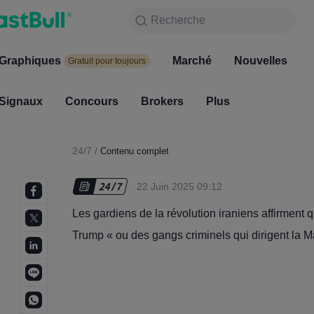
Recherche
Recherche
Produits
Graphiques
Graphiques
Marché
Nouvelles
Marc
Gratuit pour toujours
Gratuit pour toujours
Signaux
Concours
Signaux
Brokers
Concours
Plus
Broke
24/7
/
Contenu complet
22 Juin 2025 09:12
Les gardiens de la révolution iraniens affirment qu
Trump « ou des gangs criminels qui dirigent la M