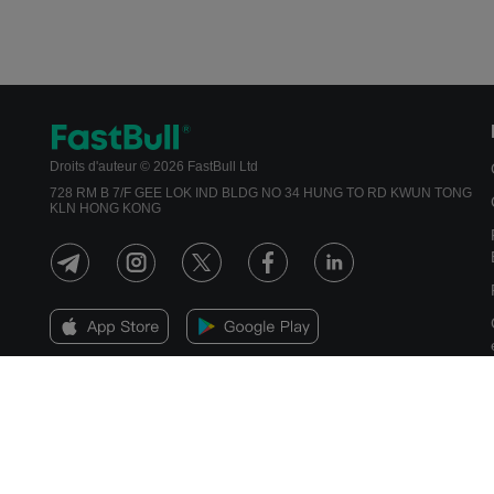
Droits d'auteur © 2026 FastBull Ltd
728 RM B 7/F GEE LOK IND BLDG NO 34 HUNG TO RD KWUN TONG
KLN HONG KONG