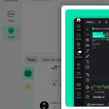
Calendrier
F&Q
Chat