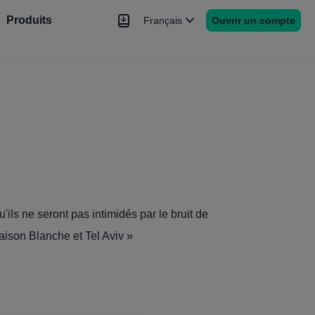
Produits
Français
Ouvrir un compte
hé
Nouvelles
rs
Plus
'ils ne seront pas intimidés par le bruit de
aison Blanche et Tel Aviv »