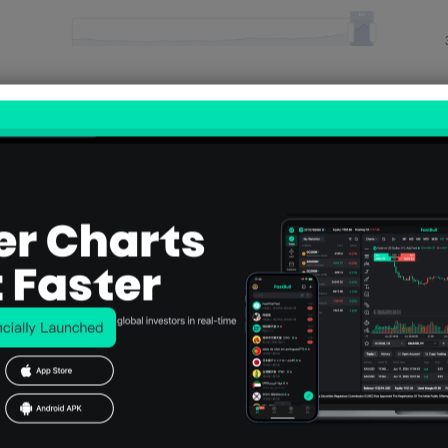
Indicateurs pertinents
U.S.
U.S.
U.S.
U.S.
U.S.
IBD/TI
IHS
IHS
IHS
IHS
PP
Markit
Markit
Markit
Marki
Indice
Servic
Servic
Manuf
Manu
d'opti
es
es
acturin
actur
misme
PMI
PMI
g PMI
g PM
écono
Prelim
Final
Prelim
Final
mique
(SA)
(Juillet
(SA)
(Juill
(Août)
(Juillet
)
(Juillet
)
)
)