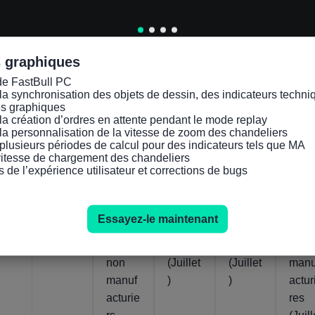
Actuel
Actuel
Actuel
Actuel
Actuel
45.1
53.6
54.6
53.8
53.9
04
24
05
24
Août
Juil
Août
Juil
s graphiques
2026
2026
2026
2026
de FastBull PC

la synchronisation des objets de dessin, des indicateurs techniq
U.S.
U.S.
U.S.
U.S.
U.S.
es graphiques

la création d’ordres en attente pendant le mode replay

ISM
Indice
Indice
Indice
Indic
la personnalisation de la vitesse de zoom des chandeliers

PMI
ISM
ISM
ISM
ISM
plusieurs périodes de calcul pour des indicateurs tels que MA

non
des
de
des
de
 vitesse de chargement des chandeliers

s de l’expérience utilisateur et corrections de bugs
manuf
livrais
l'empl
stocks
l'acti
acturie
ons
oi non
non
é de
r
des
manuf
manuf
entr
Essayez-le maintenant
(Juillet
fournis
acturie
acturie
rises
)
seurs
r
rs
non
non
(Juillet
(Juillet
manu
manuf
)
)
actur
acturie
res