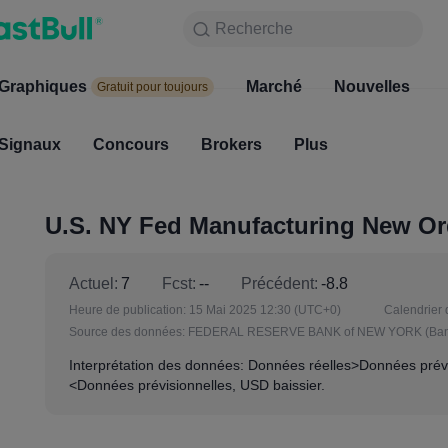
Recherche
Recherche
Produits
Graphiques
Graphiques
Marché
Nouvelles
Marc
Gratuit pour toujours
Gratuit pour toujours
Signaux
Concours
Signaux
Brokers
Concours
Plus
Broke
U.S. NY Fed Manufacturing New Ord
Actuel:
7
Fcst:
--
Précédent:
-8.8
Heure de publication:
15 Mai 2025 12:30
(UTC+0)
Calendrier 
Source des données:
FEDERAL RESERVE BANK of NEW YORK (Banqu
Interprétation des données: Données réelles>Données prévi
<Données prévisionnelles, USD baissier.