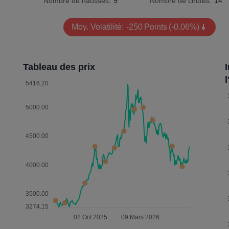
Nombre de hausses:
9
Nombre de chutes:
14
Moy. Volatilité:
-250
Points
(-0.06%)
Tableau des prix