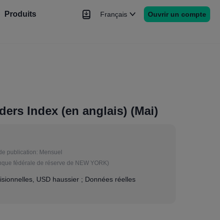
Produits
Français
Ouvrir un compte
hé
Nouvelles
rs
Plus
ers Index (en anglais) (Mai)
de publication:
Mensuel
e fédérale de réserve de NEW YORK)
sionnelles, USD haussier ; Données réelles