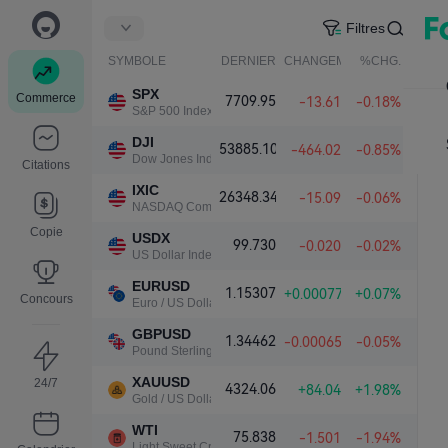
Filtres
SYMBOLE
DERNIER
CHANGEMENT NET.
%CHG.
SPX
Commerce
7709.95
-13.61
-0.18%
S&P 500 Index
DJI
53885.10
-464.02
-0.85%
Dow Jones Industrial Average
Citations
IXIC
26348.34
-15.09
-0.06%
NASDAQ Composite Index
Copie
USDX
99.730
-0.020
-0.02%
US Dollar Index
EURUSD
1.15307
+0.00077
+0.07%
Concours
Euro / US Dollar
GBPUSD
1.34462
-0.00065
-0.05%
Pound Sterling / US Dollar
XAUUSD
24/7
4324.06
+84.04
+1.98%
Gold / US Dollar
WTI
75.838
-1.501
-1.94%
Light Sweet Crude Oil