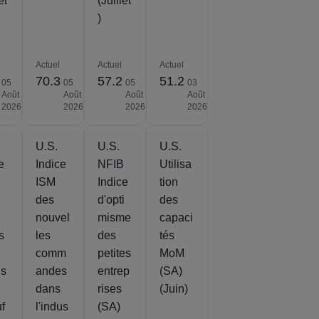
et
(Juillet
)
Actuel
Actuel
Actuel
70.3
57.2
51.2
05
05
05
03
Août
Août
Août
Août
2026
2026
2026
2026
U.S.
U.S.
U.S.
e
Indice
NFIB
Utilisa
ISM
Indice
tion
des
d'opti
des
nouvel
misme
capaci
s
les
des
tés
comm
petites
MoM
us
andes
entrep
(SA)
dans
rises
(Juin)
f
l'indus
(SA)