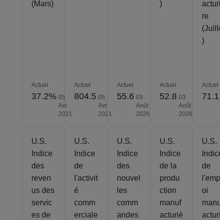
(Mars)
)
actur
re
(Juill
)
Actuel
Actuel
Actuel
Actuel
Actuel
37.2%
804.5
55.6
52.8
71.1
05
05
03
03
Avr
Avr
Août
Août
2021
2021
2026
2026
U.S.
U.S.
U.S.
U.S.
U.S.
Indice
Indice
Indice
Indice
Indic
des
de
des
de la
de
reven
l'activit
nouvel
produ
l'emp
us des
é
les
ction
oi
servic
comm
comm
manuf
manu
es de
erciale
andes
acturiè
actur