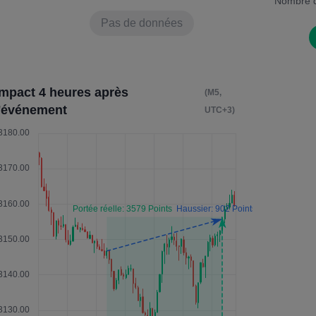
Nombre d
Pas de données
Impact 4 heures après
(M5,
l'événement
UTC+3)