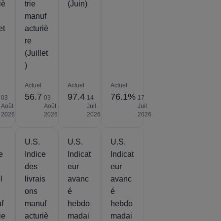
iè
trie
(Juin)
manuf
et
acturiè
re
(Juillet
)
Actuel
Actuel
Actuel
56.7
97.4
76.1%
03
03
14
17
Août
Août
Juil
Juil
2026
2026
2026
2026
U.S.
U.S.
U.S.
e
Indice
Indicat
Indicat
des
eur
eur
l
livrais
avanc
avanc
ons
é
é
f
manuf
hebdo
hebdo
ie
acturiè
madai
madai