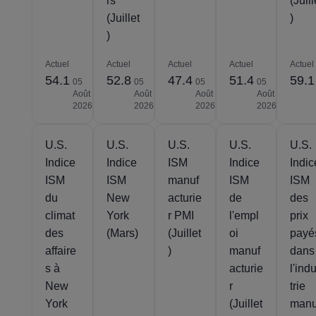
rs
(Juill
(Juillet
)
)
Actuel
Actuel
Actuel
Actuel
Actuel
54.1
52.8
47.4
51.4
59.1
05
05
05
05
Août
Août
Août
Août
2026
2026
2026
2026
U.S.
U.S.
U.S.
U.S.
U.S.
Indice
Indice
ISM
Indice
Indic
ISM
ISM
manuf
ISM
ISM
du
New
acturie
de
des
climat
York
r PMI
l'empl
prix
des
(Mars)
(Juillet
oi
payé
affaire
)
manuf
dans
s à
acturie
l'ind
New
r
trie
York
(Juillet
manu