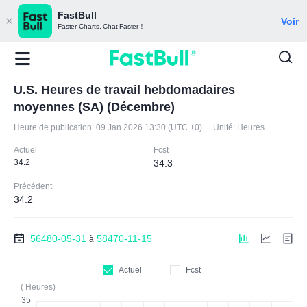
FastBull
Voir
Faster Charts, Chat Faster！
U.S. Heures de travail hebdomadaires
moyennes (SA) (Décembre)
Heure de publication:
09 Jan 2026 13:30 (UTC +0)
Unité:
Heures
Actuel
Fcst
34.2
34.3
Précédent
34.2
56480-05-31
58470-11-15
à
Actuel
Fcst
( Heures)