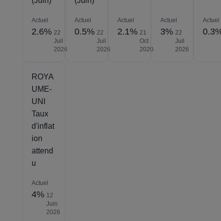
(Juin)
(Juin)
Actuel
Actuel
Actuel
Actuel
Actuel
2.6%
0.5%
2.1%
3%
0.3
22
22
21
22
Juil
Juil
Oct
Juil
2026
2026
2020
2026
ROYA
UME-
UNI
Taux
d'inflat
ion
attend
u
Actuel
4%
12
Juin
2026