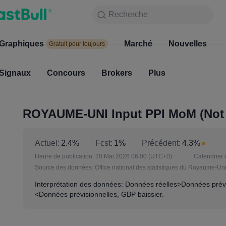
Recherche
Recherche
Produits
Graphiques
Graphiques
Marché
Nouvelles
Marc
Gratuit pour toujours
Gratuit pour toujours
Signaux
Concours
Signaux
Brokers
Concours
Plus
Broke
ROYAUME-UNI Input PPI MoM (Not S
Actuel:
2.4%
Fcst:
1%
Précédent:
4.3%
Heure de publication:
20 Mai 2026 06:00
(UTC+0)
Calendrier 
Source des données:
Office national des statistiques du Royaume-Un
Interprétation des données: Données réelles>Données prévi
<Données prévisionnelles, GBP baissier.