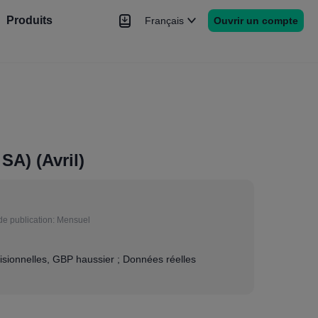
Produits
Français
Ouvrir un compte
hé
Nouvelles
rs
Plus
A) (Avril)
de publication:
Mensuel
i
sionnelles, GBP haussier ; Données réelles