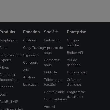
Produits
Fonction
Société
Entreprise
Graphiques
Citations
Embauche
Marque
blanche
Chat
Copy Trading
À propos de
nous
Broker API
F&Q avec des
Signaux AI
Experts
Contactez-
API de
Concours
nous
données
Filtres
24/7
Publicité
Plug-ins Web
Calendrier
Analyse
économique
Télécharger
Créateur
Education
FastBull
d'affiches
Données
Centre d'aide
Programme
Outil
d'affiliation
Commentaires
FastBull VIP
Accord
Fonctionnalités