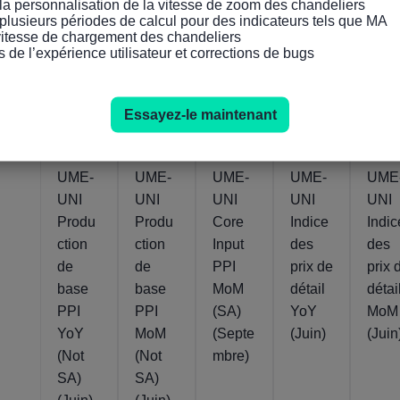
la personnalisation de la vitesse de zoom des chandeliers

l (Jui
plusieurs périodes de calcul pour des indicateurs tels que MA

 vitesse de chargement des chandeliers

s de l’expérience utilisateur et corrections de bugs
Actuel
Actuel
Actuel
Actuel
Actuel
0.9%
142.5
2.6%
0.1%
2.6
27
22
22
22
Juil
Juil
Juil
Juil
2026
2026
2026
2026
Essayez-le maintenant
ROYA
ROYA
ROYA
ROYA
ROY
UME-
UME-
UME-
UME-
UME
UNI
UNI
UNI
UNI
UNI
Produ
Produ
Core
Indice
Indic
ction
ction
Input
des
des
de
de
PPI
prix de
prix 
base
base
MoM
détail
détai
PPI
PPI
(SA)
YoY
MoM
YoY
MoM
(Septe
(Juin)
(Juin
(Not
(Not
mbre)
SA)
SA)