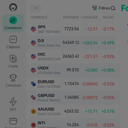
Filtres
SYMBOLE
DERNIER
CHANGEMENT NET.
%CHG.
SPX
Commerce
7723.56
-12.97
-0.17%
S&P 500 Index
DJI
54349.12
+263.24
+0.49%
Dow Jones Industrial Average
Citations
IXIC
26363.43
-221.57
-0.83%
NASDAQ Composite Index
Copie
USDX
99.570
+0.080
+0.08%
US Dollar Index
EURUSD
1.15474
-0.00040
-0.03%
Concours
Euro / US Dollar
GBPUSD
1.34585
-0.00072
-0.05%
Pound Sterling / US Dollar
XAUUSD
24/7
4263.32
+15.71
+0.37%
Gold / US Dollar
WTI
74.254
-0.018
-0.02%
Light Sweet Crude Oil