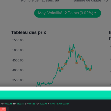
Nombre de hausses:
50
Nombre de chutes:
43
Moy. Volatilité:
2
Points
(0.02%)
Tableau des prix