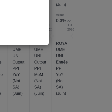
n)
(Juin)
(Juin)
Actuel
Actuel
Actuel
%
0.3%
2.9%
0.3%
22
22
22
22
Juil
Juil
Juil
Juil
2026
2026
2026
2026
A
ROYA
ROYA
ROYA
-
UME-
UME-
UME-
UNI
UNI
UNI
e
Output
Output
Entrée
PPI
PPI
PPI
de
YoY
MoM
YoY
l
(Not
(Not
(Not
SA)
SA)
SA)
)
(Juin)
(Juin)
(Juin)