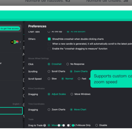
Nombre de hausses:
43
Nombre de chutes:
38
Moy. Volatilité:
19
Points
(-0.01%)
Tableau des prix