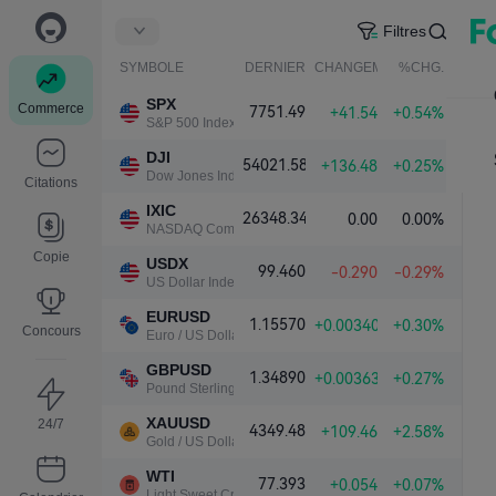
Filtres
SYMBOLE
DERNIER
CHANGEMENT NET.
%CHG.
SPX
Commerce
7751.49
+41.54
+0.54%
S&P 500 Index
DJI
54021.58
+136.48
+0.25%
Dow Jones Industrial Average
Citations
IXIC
26348.34
0.00
0.00%
NASDAQ Composite Index
Copie
USDX
99.460
-0.290
-0.29%
US Dollar Index
EURUSD
1.15570
+0.00340
+0.30%
Concours
Euro / US Dollar
GBPUSD
1.34890
+0.00363
+0.27%
Pound Sterling / US Dollar
XAUUSD
24/7
4349.48
+109.46
+2.58%
Gold / US Dollar
WTI
77.393
+0.054
+0.07%
Light Sweet Crude Oil