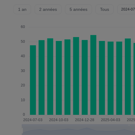
1 an
2 années
5 années
Tous