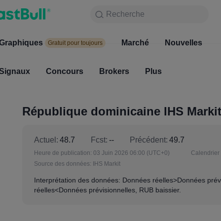
Recherche
Recherche
Produits
Graphiques
Graphiques
Marché
Nouvelles
Marc
Gratuit pour toujours
Gratuit pour toujours
Signaux
Concours
Signaux
Brokers
Concours
Plus
Broke
République dominicaine IHS Markit
Actuel:
48.7
Fcst:
--
Précédent:
49.7
Heure de publication:
03 Juin 2026 06:00
(UTC+0)
Calendrier 
Source des données:
IHS Markit
Interprétation des données: Données réelles>Données prév
réelles<Données prévisionnelles, RUB baissier.