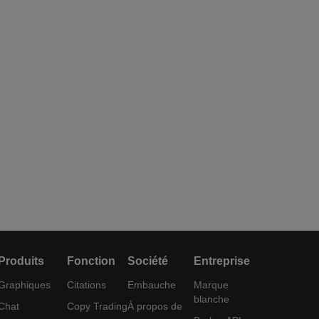
Produits
Fonction
Société
Entreprise
Graphiques
Citations
Embauche
Marque
blanche
Chat
Copy Trading
À propos de