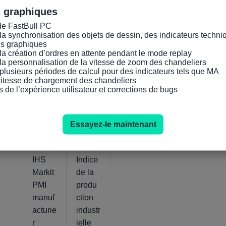
s graphiques
de FastBull PC

la synchronisation des objets de dessin, des indicateurs techniq
es graphiques

la création d’ordres en attente pendant le mode replay

la personnalisation de la vitesse de zoom des chandeliers

plusieurs périodes de calcul pour des indicateurs tels que MA

Indicateurs pertinents
 vitesse de chargement des chandeliers

s de l’expérience utilisateur et corrections de bugs
Répub
Répub
lique
lique
Essayez-le maintenant
domini
domini
caine
caine
IHS
Indice
Markit
de la
PMI
produ
manuf
ction
acturie
industr
r
ielle