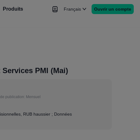
Produits
Français
Ouvrir un compte
hé
Nouvelles
rs
Plus
 Services PMI (Mai)
de publication:
Mensuel
isionnelles, RUB haussier ; Données