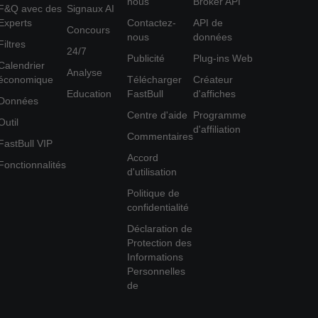
nous
Broker API
F&Q avec des
Signaux AI
Experts
Contactez-
API de
Concours
nous
données
Filtres
24/7
Publicité
Plug-ins Web
Calendrier
Analyse
économique
Télécharger
Créateur
Education
FastBull
d'affiches
Données
Centre d'aide
Programme
Outil
d'affiliation
Commentaires
FastBull VIP
Accord
Fonctionnalités
d'utilisation
Politique de
confidentialité
Déclaration de
Protection des
Informations
Personnelles
de