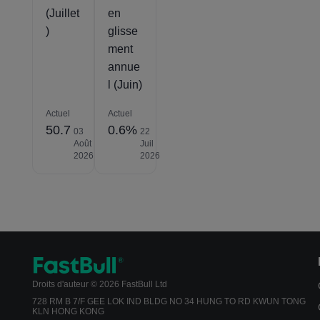
(Juillet
en
)
glisse
ment
annue
l (Juin)
Actuel
Actuel
50.7
0.6%
03
22
Août
Juil
2026
2026
Droits d'auteur © 2026 FastBull Ltd
728 RM B 7/F GEE LOK IND BLDG NO 34 HUNG TO RD KWUN TONG
KLN HONG KONG