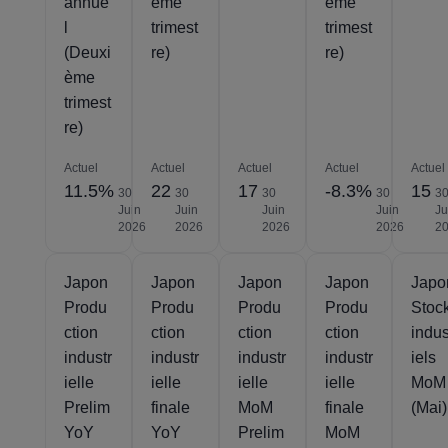
annue
ème
ème
l
trimest
trimest
(Deuxi
re)
re)
ème
trimest
re)
Actuel
Actuel
Actuel
Actuel
Actuel
11.5%
22
17
-8.3%
15
30
30
30
30
3
Juin
Juin
Juin
Juin
Ju
2026
2026
2026
2026
2
Japon
Japon
Japon
Japon
Japo
Produ
Produ
Produ
Produ
Stoc
ction
ction
ction
ction
indus
industr
industr
industr
industr
iels
ielle
ielle
ielle
ielle
MoM
Prelim
finale
MoM
finale
(Mai)
YoY
YoY
Prelim
MoM