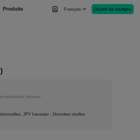
Produits
Français
Ouvrir un compte
hé
Nouvelles
rs
Plus
)
de publication:
Mensuel
sionnelles, JPY haussier ; Données réelles