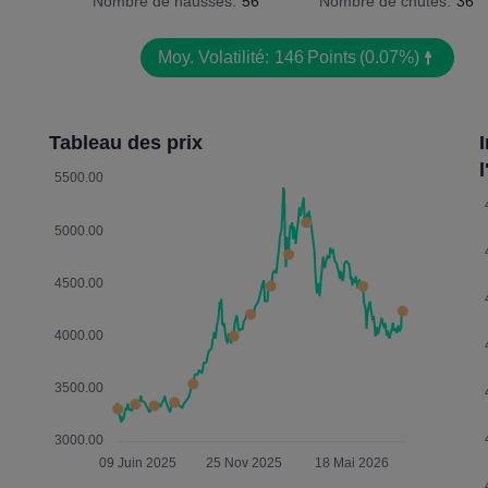
Nombre de hausses:
56
Nombre de chutes:
36
Moy. Volatilité:
146
Points
(0.07%)
Tableau des prix