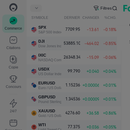
Filtres
SYMBOLE
DERNIER
CHANGEMENT NET.
%CHG.
SPX
Commerce
7709.95
-13.61
-0.18%
S&P 500 Index
DJI
53885.10
-464.02
-0.85%
Dow Jones Industrial Average
Citations
IXIC
26348.34
-15.09
-0.06%
NASDAQ Composite Index
Copie
USDX
99.790
+0.040
+0.04%
US Dollar Index
EURUSD
1.15236
+0.00006
+0.01%
Concours
Euro / US Dollar
GBPUSD
1.34536
+0.00009
+0.01%
Pound Sterling / US Dollar
XAUUSD
24/7
4276.60
+36.58
+0.86%
Gold / US Dollar
WTI
77.375
+0.036
+0.05%
Light Sweet Crude Oil