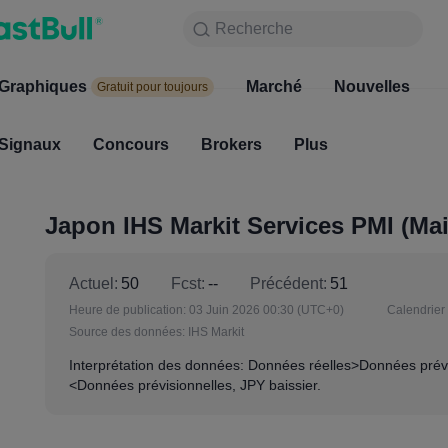
Recherche
Recherche
Produits
Graphiques
Graphiques
Marché
Nouvelles
Marc
Gratuit pour toujours
Gratuit pour toujours
Signaux
Concours
Signaux
Brokers
Concours
Plus
Broke
Japon IHS Markit Services PMI (Mai
Actuel:
50
Fcst:
--
Précédent:
51
Heure de publication:
03 Juin 2026 00:30
(UTC+0)
Calendrier 
Source des données:
IHS Markit
Interprétation des données: Données réelles>Données prévi
<Données prévisionnelles, JPY baissier.