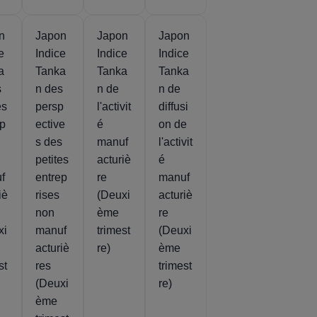
n
Japon
Japon
Japon
e
Indice
Indice
Indice
a
Tanka
Tanka
Tanka
s
n des
n de
n de
es
persp
l'activit
diffusi
ep
ective
é
on de
s des
manuf
l'activit
petites
acturiè
é
f
entrep
re
manuf
iè
rises
(Deuxi
acturiè
non
ème
re
xi
manuf
trimest
(Deuxi
acturiè
re)
ème
st
res
trimest
(Deuxi
re)
ème