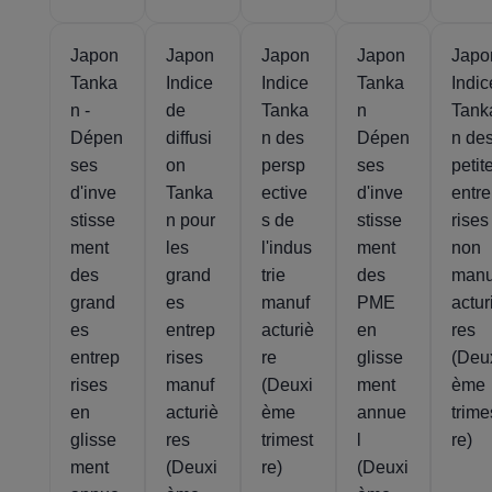
Japon
Japon
Japon
Japon
Japo
Tanka
Indice
Indice
Tanka
Indic
n -
de
Tanka
n
Tank
Dépen
diffusi
n des
Dépen
n de
ses
on
persp
ses
petit
d'inve
Tanka
ective
d'inve
entr
stisse
n pour
s de
stisse
rises
ment
les
l'indus
ment
non
des
grand
trie
des
manu
grand
es
manuf
PME
actur
es
entrep
acturiè
en
res
entrep
rises
re
glisse
(Deu
rises
manuf
(Deuxi
ment
ème
en
acturiè
ème
annue
trime
glisse
res
trimest
l
re)
ment
(Deuxi
re)
(Deuxi