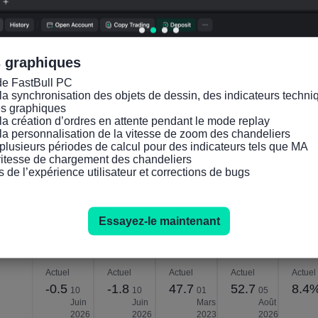
(Indice
des
er)
mbre
des
conditi
conditi
ons de
s graphiques
ons de
l'indus
de FastBull PC

l'indus
trie
la synchronisation des objets de dessin, des indicateurs techniq
trie
manuf
es graphiques

non
acturiè
la création d’ordres en attente pendant le mode replay

la personnalisation de la vitesse de zoom des chandeliers

manuf
re)
plusieurs périodes de calcul pour des indicateurs tels que MA

acturiè
(Deuxi
 vitesse de chargement des chandeliers

s de l’expérience utilisateur et corrections de bugs
re)
ème
(Deuxi
trimest
ème
re)
Essayez-le maintenant
trimest
re)
Actuel
Actuel
Actuel
Actuel
Actuel
-0.5
-1.8
47.7
52.7
8.4
10
10
01
05
Juin
Juin
Mars
Août
2026
2026
2023
2026