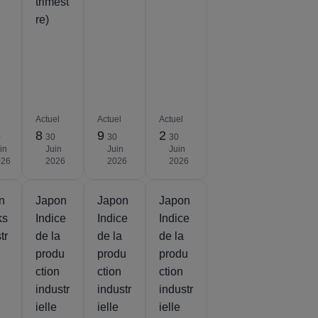
trimest
re)
Actuel
Actuel
Actuel
8
9
2
0
30
30
30
in
Juin
Juin
Juin
026
2026
2026
2026
n
Japon
Japon
Japon
ks
Indice
Indice
Indice
tr
de la
de la
de la
produ
produ
produ
ction
ction
ction
industr
industr
industr
ielle
ielle
ielle