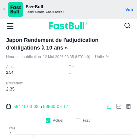
FastBull
Voir
Faster Charts, Chat Faster！
Japon Rendement de l'adjudication
d'obligations à 10 ans «
Heure de publication:
12 Mai 2026 03:35 (UTC +0)
Unité:
%
Actuel
Fcst
2.54
--
Précédent
2.35
56471-03-09
58560-03-17
à
Actuel
Fcst
(%)