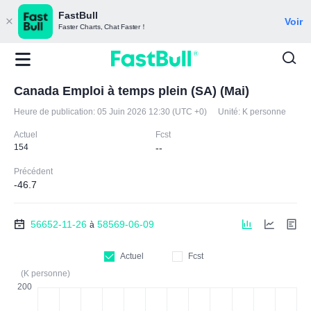
FastBull
Voir
Faster Charts, Chat Faster！
Canada Emploi à temps plein (SA) (Mai)
Heure de publication:
05 Juin 2026 12:30 (UTC +0)
Unité:
K personne
Actuel
Fcst
154
--
Précédent
-46.7
56652-11-26
58569-06-09
à
Actuel
Fcst
(K personne)