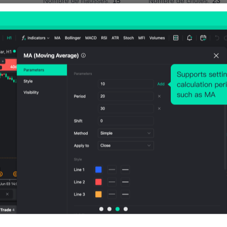
Nombre de hausses:
15
Nombre de chutes:
23
Moy. Volatilité:
-13
Points
(0.00%)
Tableau des prix