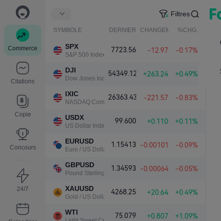
Filtres
SYMBOLE
DERNIER
CHANGEMENT NET.
%CHG.
SPX
Commerce
7723.56
-12.97
-0.17%
S&P 500 Index
DJI
54349.12
+263.24
+0.49%
Dow Jones Industrial Average
Citations
IXIC
26363.43
-221.57
-0.83%
NASDAQ Composite Index
Copie
USDX
99.600
+0.110
+0.11%
US Dollar Index
EURUSD
1.15413
-0.00101
-0.09%
Concours
Euro / US Dollar
GBPUSD
1.34593
-0.00064
-0.05%
Pound Sterling / US Dollar
XAUUSD
24/7
4268.25
+20.64
+0.49%
Gold / US Dollar
WTI
75.079
+0.807
+1.09%
Light Sweet Crude Oil