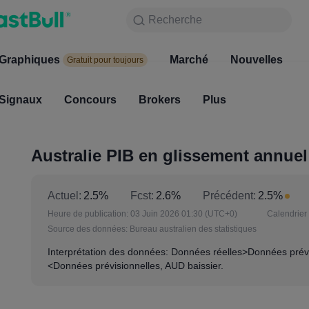
Recherche
Recherche
Produits
Graphiques
Graphiques
Marché
Nouvelles
Marc
Gratuit pour toujours
Gratuit pour toujours
Signaux
Concours
Signaux
Brokers
Concours
Plus
Broke
Australie PIB en glissement annuel 
Actuel:
2.5%
Fcst:
2.6%
Précédent:
2.5%
Heure de publication:
03 Juin 2026 01:30
(UTC+0)
Calendrier 
Source des données:
Bureau australien des statistiques
Interprétation des données: Données réelles>Données prévi
<Données prévisionnelles, AUD baissier.