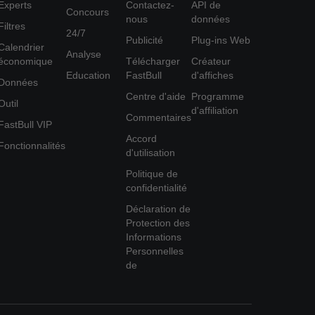
Experts
Contactez-
API de
Concours
nous
données
Filtres
24/7
Publicité
Plug-ins Web
Calendrier
Analyse
économique
Télécharger
Créateur
Education
FastBull
d'affiches
Données
Centre d'aide
Programme
Outil
d'affiliation
Commentaires
FastBull VIP
Accord
Fonctionnalités
d'utilisation
Politique de
confidentialité
Déclaration de
Protection des
Informations
Personnelles
de