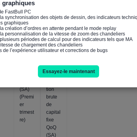
s graphiques
de FastBull PC

la synchronisation des objets de dessin, des indicateurs techniq
es graphiques

la création d’ordres en attente pendant le mode replay

la personnalisation de la vitesse de zoom des chandeliers

plusieurs périodes de calcul pour des indicateurs tels que MA

 vitesse de chargement des chandeliers

Indicateurs pertinents
s de l’expérience utilisateur et corrections de bugs
Austra
Austra
Essayez-le maintenant
lie PIB
lie
QoQ
Forma
(SA)
tion
(Premi
brute
er
de
trimest
capital
re)
fixe
QoQ
(SA)