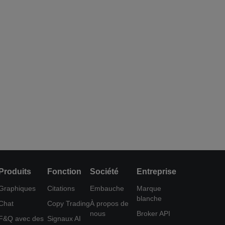
Produits
Fonction
Société
Entreprise
Graphiques
Citations
Embauche
Marque
blanche
Chat
Copy Trading
À propos de
nous
Broker API
F&Q avec des
Signaux AI