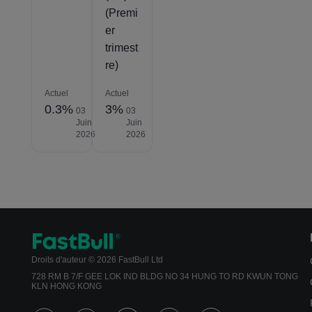
(Premi
er
trimest
re)
Actuel
Actuel
0.3%
3%
03
03
Juin
Juin
2026
2026
Droits d'auteur © 2026 FastBull Ltd
728 RM B 7/F GEE LOK IND BLDG NO 34 HUNG TO RD KWUN TONG
KLN HONG KONG