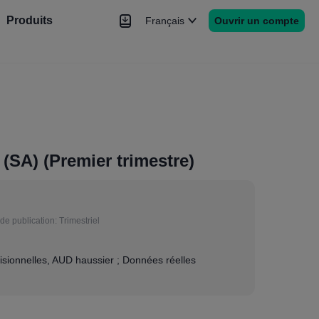
Produits
Français
Ouvrir un compte
hé
Nouvelles
rs
Plus
(SA) (Premier trimestre)
de publication:
Trimestriel
sionnelles, AUD haussier ; Données réelles