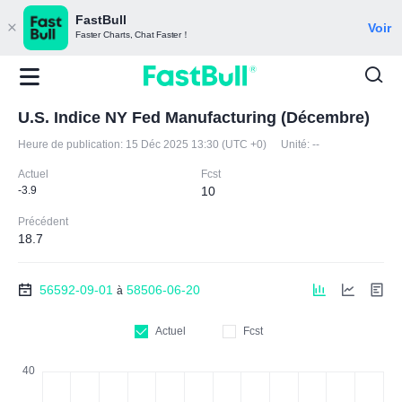
FastBull
Voir
Faster Charts, Chat Faster！
U.S. Indice NY Fed Manufacturing (Décembre)
Heure de publication:
15 Déc 2025 13:30 (UTC +0)
Unité:
--
Actuel
Fcst
-3.9
10
Précédent
18.7
56592-09-01
58506-06-20
à
Actuel
Fcst