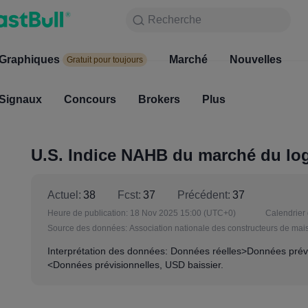
Recherche
Recherche
Produits
Graphiques
Graphiques
Marché
Nouvelles
Marc
Gratuit pour toujours
Gratuit pour toujours
Signaux
Concours
Signaux
Brokers
Concours
Plus
Broke
U.S. Indice NAHB du marché du l
Actuel:
38
Fcst:
37
Précédent:
37
Heure de publication:
18 Nov 2025 15:00
(UTC+0)
Calendrier 
Source des données:
Association nationale des constructeurs de ma
Interprétation des données: Données réelles>Données prévi
<Données prévisionnelles, USD baissier.