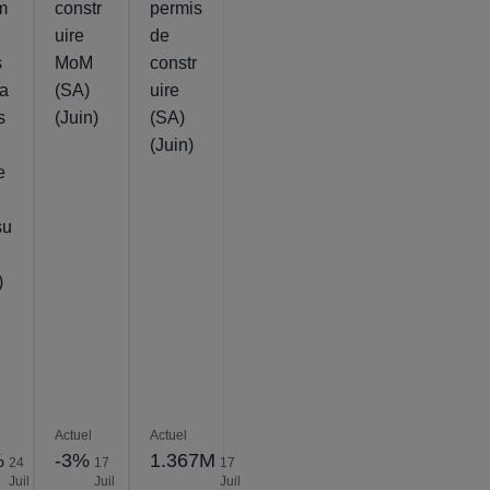
m
constr
permis
uire
de
s
MoM
constr
a
(SA)
uire
s
(Juin)
(SA)
(Juin)
e
su
)
Actuel
Actuel
%
-3%
1.367M
24
17
17
Juil
Juil
Juil