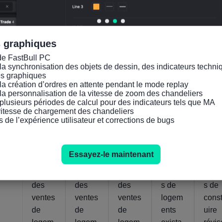
ment
les 10
les 10
les 2
annue
villes
villes
ville
l (Mai)
en
MoM
(Not
s graphiques
glisse
(NOT
SA)
de FastBull PC

ment
SA)
(Mai)
la synchronisation des objets de dessin, des indicateurs techniq
annue
(Mai)
es graphiques

l (Mai)
la création d’ordres en attente pendant le mode replay

la personnalisation de la vitesse de zoom des chandeliers

plusieurs périodes de calcul pour des indicateurs tels que MA

Actuel
Actuel
Actuel
Actuel
Actuel
 vitesse de chargement des chandeliers

2.2%
0.3%
2.38%
0.94%
348
28
28
28
28
s de l’expérience utilisateur et corrections de bugs
Juil
Juil
Juil
Juil
2026
2026
2026
2026
Essayez-le maintenant
U.S.
U.S.
U.S.
U.S.
U.S.
Indice
Indice
Indice
Vente
Perm
des
des
des
s de
s de
ventes
ventes
ventes
logem
const
de
de
de
ents
uire