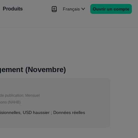
Produits
Français
Ouvrir un compte
hé
Nouvelles
rs
Plus
ogement (Novembre)
de publication:
Mensuel
isons (NAHB)
sionnelles, USD haussier ; Données réelles