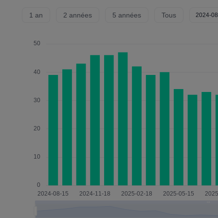
1 an
2 années
5 années
Tous