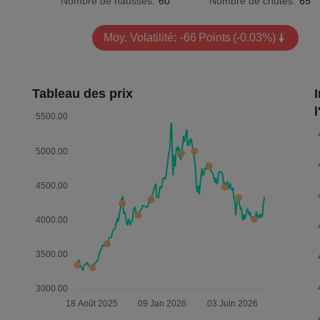
Nombre de hausses:
60
Nombre de chutes:
65
Moy. Volatilité:
-66
Points
(-0.03%)
Tableau des prix