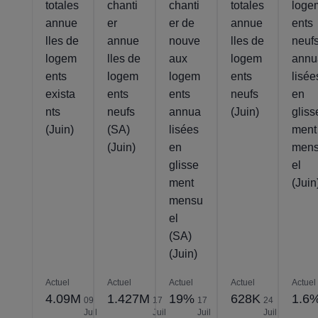
totales
chanti
chanti
totales
loge
annue
er
er de
annue
ents
lles de
annue
nouve
lles de
neuf
logem
lles de
aux
logem
annu
ents
logem
logem
ents
lisée
exista
ents
ents
neufs
en
nts
neufs
annua
(Juin)
gliss
(Juin)
(SA)
lisées
ment
(Juin)
en
men
glisse
el
ment
(Juin
mensu
el
(SA)
(Juin)
Actuel
Actuel
Actuel
Actuel
Actuel
4.09M
1.427M
19%
628K
1.6
09
17
17
24
Juil
Juil
Juil
Juil