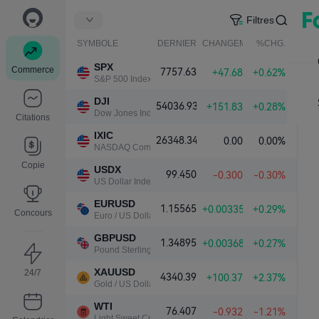
Filtres
SYMBOLE
DERNIER
CHANGEMENT NET.
%CHG.
SPX
Commerce
7757.63
+47.68
+0.62%
S&P 500 Index
DJI
54036.93
+151.83
+0.28%
Dow Jones Industrial Average
Citations
IXIC
26348.34
0.00
0.00%
NASDAQ Composite Index
Copie
USDX
99.450
-0.300
-0.30%
US Dollar Index
EURUSD
1.15565
+0.00335
+0.29%
Concours
Euro / US Dollar
GBPUSD
1.34895
+0.00368
+0.27%
Pound Sterling / US Dollar
XAUUSD
24/7
4340.39
+100.37
+2.37%
Gold / US Dollar
WTI
76.407
-0.932
-1.21%
Light Sweet Crude Oil