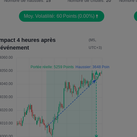
Nombre de hausses:
15
Nombre de chutes:
20
Nombre d
Moy. Volatilité:
60
Points
(0.00%)
Impact 4 heures après
(M5,
l'événement
UTC+3)