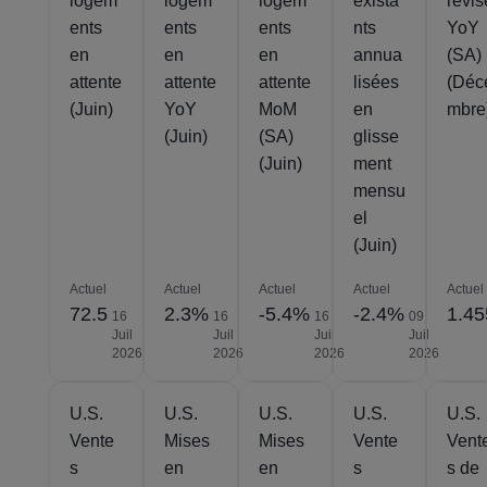
logem
logem
logem
exista
révis
ents
ents
ents
nts
YoY
en
en
en
annua
(SA)
attente
attente
attente
lisées
(Déc
(Juin)
YoY
MoM
en
mbre
(Juin)
(SA)
glisse
(Juin)
ment
mensu
el
(Juin)
Actuel
Actuel
Actuel
Actuel
Actuel
72.5
2.3%
-5.4%
-2.4%
1.4
16
16
16
09
Juil
Juil
Juil
Juil
2026
2026
2026
2026
U.S.
U.S.
U.S.
U.S.
U.S.
Vente
Mises
Mises
Vente
Vent
s
en
en
s
s de