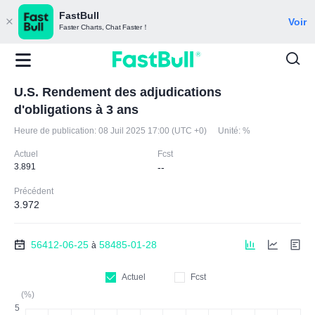
FastBull
Voir
Faster Charts, Chat Faster！
U.S. Rendement des adjudications
d'obligations à 3 ans
Heure de publication:
08 Juil 2025 17:00 (UTC +0)
Unité:
%
Actuel
Fcst
3.891
--
Précédent
3.972
56412-06-25
58485-01-28
à
Actuel
Fcst
(%)