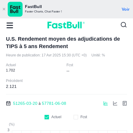
FastBull
Voir
Faster Charts, Chat Faster！
U.S. Rendement moyen des adjudications de
TIPS à 5 ans Rendement
Heure de publication:
17 Avr 2025 15:30 (UTC +0)
Unité:
%
Actuel
Fcst
1.702
--
Précédent
2.121
51265-03-20
57781-06-08
à
Actuel
Fcst
(%)