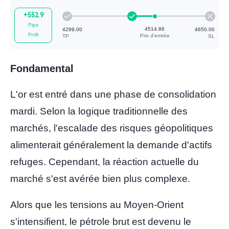
+552.9
Pips
4242.88
Profit
+0.07%
+2.86
Fondamental
L'or est entré dans une phase de consolidation
mardi. Selon la logique traditionnelle des
4514.86
marchés, l'escalade des risques géopolitiques
4299.00
Prix ​​d'entrée
TP
alimenterait généralement la demande d'actifs
refuges. Cependant, la réaction actuelle du
marché s'est avérée bien plus complexe.
Alors que les tensions au Moyen-Orient
s'intensifient, le pétrole brut est devenu le