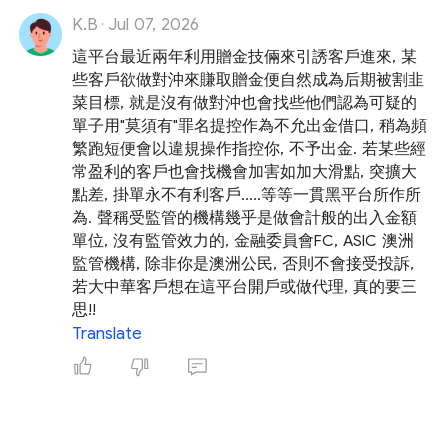
K.B
Jul 07, 2026
·
這平台最近兩年利用贈金技倆來引誘客戶進來, 某
些客戶欲做對沖來賺取贈金便自然成為后期被割韭
菜目標, 就是沒有做對沖也會找些他們認為可疑的
單子用"莫須有"罪名提控作為不允出金借口, 稍為頻
繁跑短便會以違規操作指控你, 不予出金. 若某些經
常盈利的客戶也會找機會加害如加大滑點, 突擴大
點差, 掛單永不有利客戶.....等等一貫黑平台所作所
為. 聲稱受監管的機構幾乎是做會計般的出入金額
單位, 沒有監管效力的, 金融委員會FC, ASIC 澳洲
監管機構, 除非你是澳洲公民, 否則不會接受投訴,
若大中華客戶想在這平台開戶或做代理, 真的要三
思!!
Translate