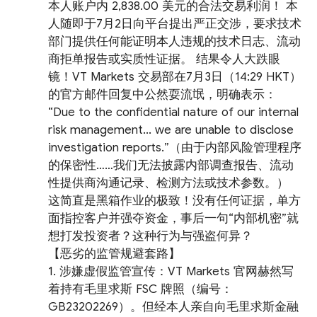
本人账户内 2,838.00 美元的合法交易利润！ 本
人随即于7月2日向平台提出严正交涉，要求技术
部门提供任何能证明本人违规的技术日志、流动
商拒单报告或实质性证据。 结果令人大跌眼
镜！VT Markets 交易部在7月3日（14:29 HKT）
的官方邮件回复中公然耍流氓，明确表示：
“Due to the confidential nature of our internal
risk management... we are unable to disclose
investigation reports.”（由于内部风险管理程序
的保密性……我们无法披露内部调查报告、流动
性提供商沟通记录、检测方法或技术参数。）
这简直是黑箱作业的极致！没有任何证据，单方
面指控客户并强夺资金，事后一句“内部机密”就
想打发投资者？这种行为与强盗何异？
【恶劣的监管规避套路】
1. 涉嫌虚假监管宣传：VT Markets 官网赫然写
着持有毛里求斯 FSC 牌照（编号：
GB23202269）。但经本人亲自向毛里求斯金融