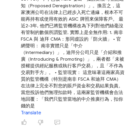
知（Proposed Deregistration）」。換言之，這
家澳洲公司在法律上已經步入死亡邊緣，根本不可
能再持有或使用有效的 ASIC 牌照來保障客戶。 最
近2-3年, 他們已將監管機構改為下列對他們絲毫沒
有管制的數個所謂監管, 實際上是全無作用: 1. 南非
FSCA 與 迪拜 CMA：形同虛設的「防火牆」 • 官
網聲明： 南非實體只是「中介
（Intermediary）」，迪拜分公司只是「介紹和推
廣（Introducing & Promoting）」，兩者都「未被
授權提供經紀服務或執行客戶交易」，且「不作為
交易對手方」。 • 監管現實： 這意味著這兩家高資
質的監管機構（特別是南非 FSCA 和迪拜 CMA）
在法律上完全不對您的賬戶資金和交易結果負責。
當您投訴他們無理扣款時，這兩家監管機構會合法
地回覆：「我們只監管當地的中介推廣行為，扣你
錢的是
Translate