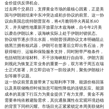
金价提供反弹机会。
过去两个交易日，支撑黄金市场的最核心因素，正是美
国与伊朗就结束中东冲突达成初步协议的前景。这一协
议由美国总统特朗普宣布，将4月脆弱停火再延长60
天，并关键性地重新开放霍尔木兹海峡，自今年2月美
以袭击伊朗以来，该海峡实际上处于伊朗封锁状态。
协议细节逐步浮出水面，特朗普强调协议文本明确阻止
德黑兰拥有核武器，伊朗可在签署后立即出售石油，并
获得银行、运输和保险服务支持，同时附带严格条件，
包括销毁浓缩材料、不干涉海峡航行自由等。伊朗方面
则视此为恢复正常业务的重要一步，双方将于周五在瑞
士正式签署，并立即启动下一阶段谈判，聚焦伊朗核计
划等棘手议题。
这一协议前景直接带来了短期利率下降、能源价格回落
以及美联储晚些时候加息可能性降低的连锁反应。能源
成本的直接下行压力为黄金提供了有力支撑。黄金不再
需要单纯依赖避险需求，其抗通胀属性在宏观环境趋稳
的背景下同样闪耀。市场目光正紧紧锁定本周美联储利