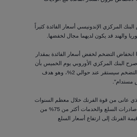
على سبيل المثال، لا يتوقع موسكاتيلي أن يُخفّض البنك المركزي الإندونيسي أسعار الفائدة كثيراً 
كوريا والهند قد يكون لديهما مجال لخفضها.
اغتنم البنك المركزي الأوروبي الفرصة التي أتاحها انخفاض التضخم لخفض أسعار الفائدة بمقدار 
25 نقطة أساس أخرى في اجتماعه في أبريل. وصرح البنك المركزي الأوروبي يوم الخميس بأن 
"معظم مقاييس التضخم الأساسي تشير إلى أن التضخم سيستقر عند حوالي 2%، وهو هدف 
 مستدام".
ومن الأمثلة الأخرى البنك الوطني السويسري، الذي عانى من قوة الفرنك خلال معظم السنوات 
الخمس عشرة الماضية، كما لاحظ باتون. تُشكّل صادرات السلع والخدمات أكثر من 75% من 
الناتج المحلي الإجمالي لسويسرا، ويُؤدي ارتفاع قيمة الفرنك إلى ارتفاع أسعار السلع 