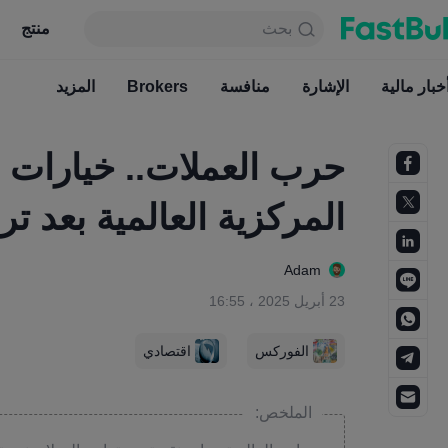
بحث
بحث
منتج
جدول
منتج
دائما مجاني
خبار مالية
الإشارة
منافسة
أخبار مالية
Brokers
الإشارة
المزيد
منافسة
حرب العملات.. خيارات ص
المركزية العالمية بعد ترا
Adam
23 أبريل 2025 ، 16:55
الفوركس
اقتصادي
الملخص: