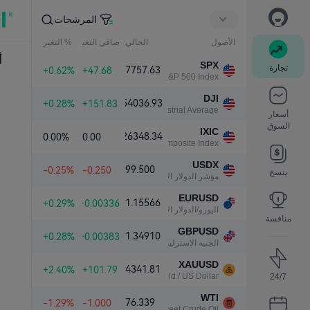
المرشحات
الأصول
الحالي
صافي التغير
% التغير
أ
SPX
تجارة
7757.63
+0.62%
+47.68
S&P 500 Index
DJI
54036.93
+0.28%
+151.83
Dow Jones Industrial Average
أسعار
السوق
IXIC
26348.34
0.00%
0.00
NASDAQ Composite Index
USDX
99.500
-0.25%
-0.250
ينسخ
مؤشر الدولار الأمريكي
EURUSD
1.15566
+0.29%
+0.00336
اليورو/الدولار الأمريكي
منافسة
GBPUSD
1.34910
+0.28%
+0.00383
الجنيه الاسترليني/الدولار الأمريكي
XAUUSD
4341.81
+2.40%
+101.79
Gold / US Dollar
24/7
WTI
76.339
-1.29%
-1.000
Light Sweet Crude Oil