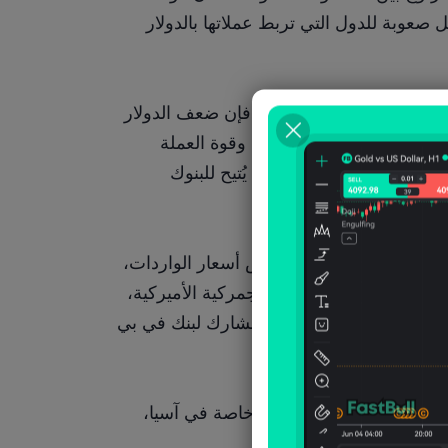
الدولار تُمثل مشكلة مستمرة منذ سنوات، وتُشكل صعوبة للدول التي تربط عملاتها بالدولار 
ونظراً لأن العديد من دول الأسواق الناشئة لديها ديون كبيرة مقومة بالدولار، فإن ضعف الدولار 
يُخفف عبء الديون الحقيقية. بالإضافة إلى ذلك، فإن ضعف الدولار الأميركي وقوة العملة 
المحلية عادةً ما يجعلان الواردات أرخص نسبياً، مما يُخفض التضخم، وبالتالي يُتيح للبنوك 
في حين أن قوة العملة المحلية قد تساعد في كبح التضخم من خلال انخفاض أسعار الواردات، 
إلا أنها تُعقّد القدرة التنافسية للصادرات، لا سيما في ظل تجديد التعريفات الجمركية الأميركية، 
حيث تُعتبر آسيا أكبر منتج للسلع في العالم، وفقاً لتوماس روبف، الرئيس المشارك لبنك في بي 
من المرجح أن يكون خفض قيمة العملة أكثر اهتماماً في الأسواق الناشئة، وخاصة في آسيا، 
 مونيكس أوروبا.