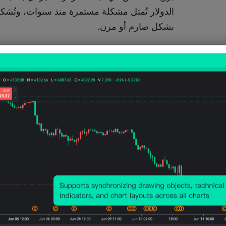
بشكل صارم أو مرن.
المركزية مجالاً لخفض أسعار الفائدة لتعزيز النمو.
بنك في سنغافورة وآسيا.
وفقاً لنيك ريس، رئيس أبحاث الاقتصاد الكلي في