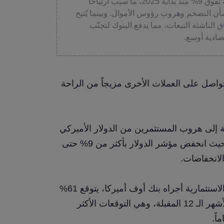
يواجه العالم تحديات نقدية بعد تراجع الدولار بنسبة تفوق 9% منذ بداية 2025، ما سبّب ارتياحًا
شأن التضخم وهروب رؤوس الأموال. وبينما يُتيح
لناشئة التبعات، مما يدفع البنوك لتجنّب
صادية أوسع.
شهد الدولار تراجعاً مستمراً، وقد جلب تأثيره المتواصل على العملات الأخرى مزيجاً من الراحة 
أدى عدم اليقين بشأن صناعة السياسات الأميركية إلى هروب المستثمرين من الدولار الأميركي 
وسندات الخزانة الأميركية في الأسابيع الأخيرة، حيث انخفض مؤشر الدولار بأكثر من 9% حتى 
الانخفاضات.
ووفقاً لأحدث استطلاع عالمي لمديري الصناديق الاستثمارية أجراه بنك أوف أميركا، يتوقع 61% 
من المشاركين انخفاضاً في قيمة الدولار خلال الأشهر الـ 12 المقبلة، وهي التوقعات الأكثر 