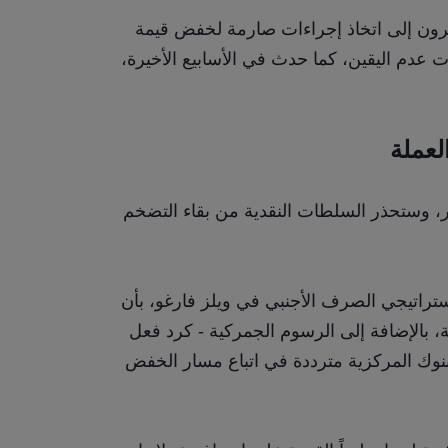
قال: "إذا استمر تدفق رؤوس الأموال، فقد يضطرون إلى اتخاذ إجراءات صارمة لخفض قيمة 
الفرنك". يلجأ المستثمرون إلى الفرنك خلال فترات عدم اليقين، كما حدث في الأسابيع الأخيرة، 
لعملة
يُشكل خفض قيمة العملة خطر تأجيج نمو الأسعار، وستحذر السلطات النقدية من بقاء التضخم 
صرح بريندان ماكينا، الخبير الاقتصادي الدولي واستراتيجي الصرف الأجنبي في ويلز فارغو، بأن 
خطر ارتفاع التضخم الناتج عن خفض قيمة العملة، بالإضافة إلى الرسوم الجمركية - كرد فعل 
على الرسوم الأميركية - من المرجح أن يجعل البنوك المركزية مترددة في اتباع مسار الخفض 