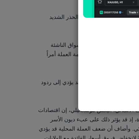
مع ذلك، ستحتاج هذه الأسواق الناشئة والبنوك المركزية الآسيوية إلى توخي الحذر الشديد 
وقال وائل مكارم، كبير استراتيجيي الأسواق المالية في إكسنس: "تواجه الأسواق الناشئة 
مخاطر ارتفاع التضخم والديون وهروب رؤوس الأموال، مما يجعل خفض قيمة العملة أمراً 
وأضاف أن الإدارة الأميركية قد تنظر إلى خفض قيمة العملة كإجراء تجاري قد يؤدي إلى ردود 
بينما يرى، مدير الاقتصاد في وكالة فيتش للتصنيف الائتماني، أليكس موسكاتيلي، إن اقتصادات 
الأسواق الناشئة قد تتردد في خفض أسعار الفائدة، إذ قد يؤثر ذلك على عبء ديون الأسر 
والشركات المحلية التي اقترضت بالدولار الأميركي. وأضاف أن ضعف العملة المحلية قد يؤدي 
أيضاً إلى تدفقات رأس المال إلى الخارج استجابةً لانخفاض فروق أسعار الفائدة مع الولايات 