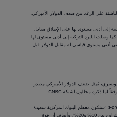
اشئة على الرغم من ضعف الدولار الأميركي.
انخفضت قيمة الدونغ الفيتنامي والروبية الإندونيسية إلى أدنى مستوى لها على الإطلاق مقابل 
الدولار الأميركي في وقت سابق من هذا الشهر. كما وصلت الليرة التركية إلى أدنى مستوى لها 
على الإطلاق الأسبوع الماضي. سجل اليوان الصيني أدنى مستوى قياسي له مقابل الدولار قبل 
باستثناء بعض الاستثناءات، مثل البنك الوطني السويسري، يُمثل ضعف الدولار الأميركي مصدر 
ً لما ذكره محللون لشبكة CNBC.
وقال آدم باتون، كبير محللي العملات في ForexLive: "ستكون معظم البنوك المركزية سعيدة 
برؤية انخفاض في قيمة الدولار الأميركي بنسبة تتراوح بين 10% و20%". وأضاف أن قوة 