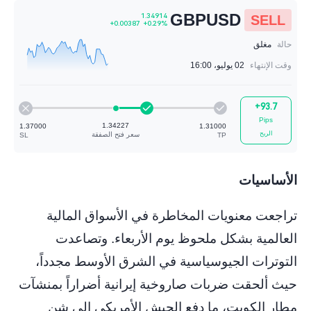
GBPUSD
SELL
حالة
مغلق
وقت الإنتهاء
02 يوليو، 16:00
1.34914
+0.00387
+0.29%
+93.7
Pips
الربح
الأساسيات
1.34227
1.37000
1.31000
تراجعت معنويات المخاطرة في الأسواق المالية
سعر فتح الصفقة
SL
TP
العالمية بشكل ملحوظ يوم الأربعاء. وتصاعدت
التوترات الجيوسياسية في الشرق الأوسط مجدداً،
حيث ألحقت ضربات صاروخية إيرانية أضراراً بمنشآت
مطار الكويت، ما دفع الجيش الأمريكي إلى شن