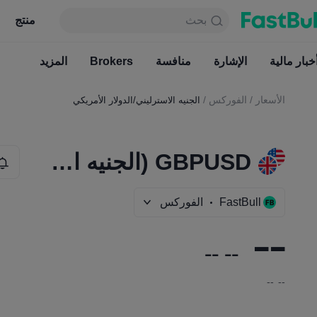
بحث
بحث
منتج
جدول
منتج
دائما مجاني
GBPUSD (الجنيه الاسترليني/الدولار الأمريكي)
--
خبار مالية
الإشارة
منافسة
أخبار مالية
Brokers
الإشارة
المزيد
منافسة
الأسعار
/
الفوركس
/
الجنيه الاسترليني/الدولار الأمريكي
GBPUSD (الجنيه الاسترليني/الدولار الأمريكي)
FastBull
الفوركس
--
--
--
--
--