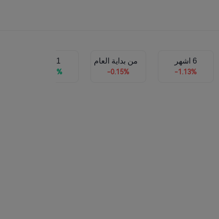
6 اشهر
من بداية العام
1 سنة
+0.71%
-0.15%
-1.13%