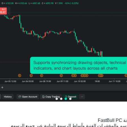
سؤال
--
الفني
عرض
1M
1W
1D
4H
1H
30m
15m
أنماط الشمعدان
أنماط
الدورية