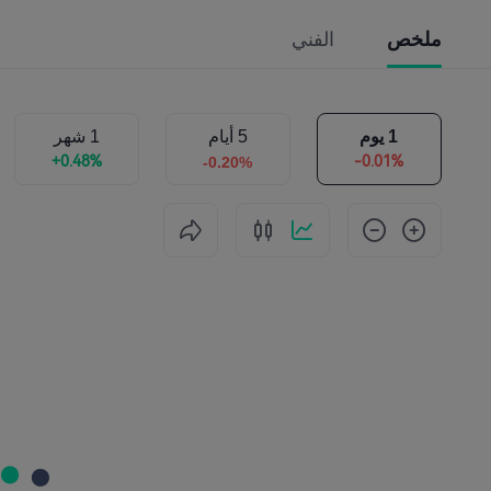
ملخص
الفني
1 يوم
5 أيام
1 شهر
-0.20%
+0.48%
-0.01%