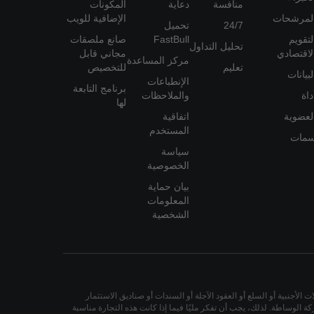
منافسة
دعاية
المكونات
لمرشحات
الإضافية للويب
24/7
تحميل
لتقويم
FastBull
صانع ملصقات
تحليل التداول
لاقتصادي
مجاني قابل
مركز المساعدة
تعليم
للتخصيص
لبيانات
الإنطباعات
برنامج التابعة
داة
والملاحظات
لها
لعضوية
اتفاقية
المستخدم
مات
سياسة
الخصوصية
بيان حماية
المعلومات
الشخصية
لأجنبية أو السلع أو العقود الآجلة أو السندات أو صناديق الاستثمار
 الوساطة. لذلك، يجب أن تفكر مليًا فيما إذا كانت هذه التجارة مناسبة