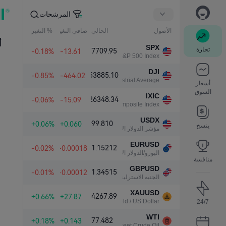
المرشحات
الأصول
الحالي
صافي التغير
% التغير
أ
SPX
تجارة
7709.95
-0.18%
-13.61
S&P 500 Index
DJI
53885.10
-0.85%
-464.02
Dow Jones Industrial Average
أسعار
السوق
IXIC
26348.34
-0.06%
-15.09
NASDAQ Composite Index
USDX
99.810
+0.06%
+0.060
ينسخ
مؤشر الدولار الأمريكي
EURUSD
1.15212
-0.02%
-0.00018
اليورو/الدولار الأمريكي
منافسة
GBPUSD
1.34515
-0.01%
-0.00012
الجنيه الاسترليني/الدولار الأمريكي
XAUUSD
4267.89
+0.66%
+27.87
Gold / US Dollar
24/7
WTI
77.482
+0.18%
+0.143
Light Sweet Crude Oil