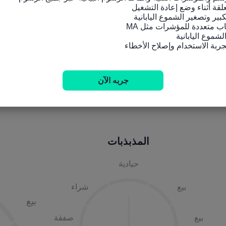
جربه الآن
مؤشرات فنية
المذبذبات
حيادية
بيع
شراء
بيع
بيع
صفقة