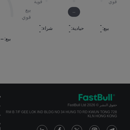
قوي
قوية
بيع
--
قوي
-
-
-
بيع:
حيادية:
شراء:
-
-
-
بيع:
--
م
حقوق النشر © 2026 FastBull Ltd
ج
728 RM B 7/F GEE LOK IND BLDG NO 34 HUNG TO RD KWUN TONG
م
KLN HONG KONG
س
ا