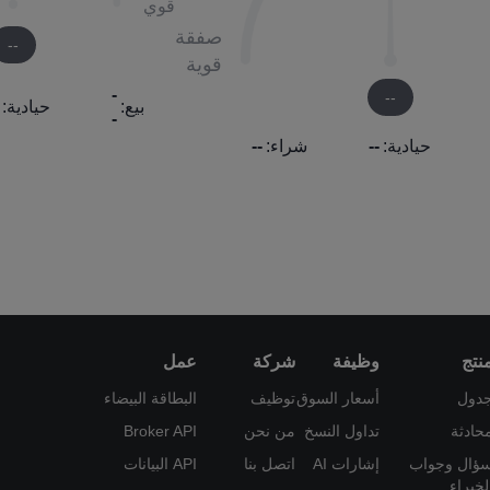
قوي
صفقة
--
قوية
-
--
بيع:
حيادية:
-
حيادية:
--
شراء:
--
نتج
وظيفة
شركة
عمل
دول
أسعار السوق
توظيف
البطاقة البيضاء
حادثة
تداول النسخ
من نحن
Broker API
ؤال وجواب
إشارات AI
اتصل بنا
API البيانات
لخبراء