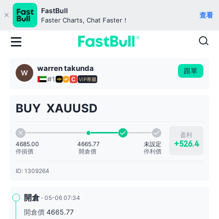
FastBull
查看
Faster Charts, Chat Faster！
warren takunda
跟單
#1
VIP專屬
BUY XAUUSD
盈利
+526.4
4685.00
未設定
4665.77
停損價
停利價
開倉價
ID: 1309264
開倉
05-06 07:34
開倉價
4665.77