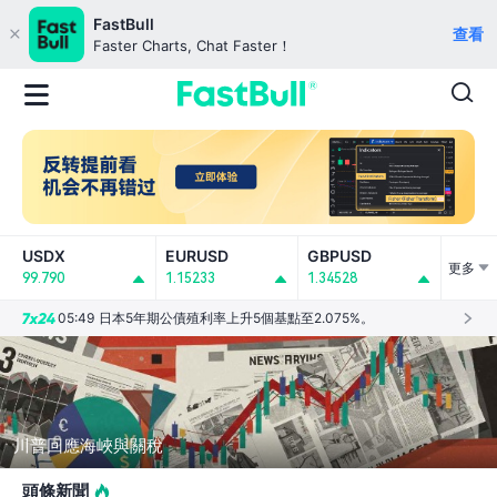
FastBull
查看
Faster Charts, Chat Faster！
05:49
日本5年期公債殖利率上升5個基點至2.075%。
USDX
EURUSD
GBPUSD
更多
99.790
1.15233
1.34528
05:50
紐約期銀日內漲2%，現報62.84美元/盎司。
05:49
日本5年期公債殖利率上升5個基點至2.075%。
05:50
紐約期銀日內漲2%，現報62.84美元/盎司。
川普回應海峽與關稅
頭條新聞