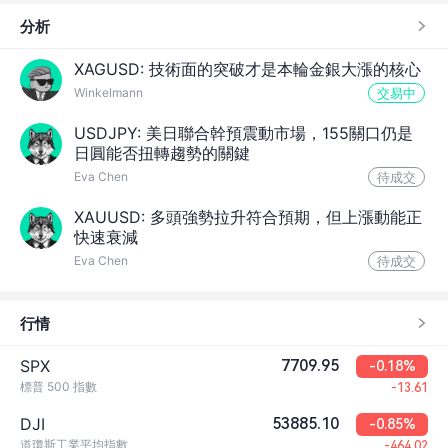
分析
12:30
美國製造業就業人數 (季調後) (7月)
未公佈
12:30
美國政府就業人數 (7月)
XAGUSD: 技術面的突破才是本輪金銀大漲的核心
未公佈
Winkelmann
交易中
12:30
美國每小時平均工資月增率 (季調後) (7月)
未公佈
USDJPY: 美日聯合幹預震動市場，155關口仍是
12:30
美國U6失業率 (季調後) (7月)
未公佈
日圓能否扭轉趨勢的關鍵
Eva Chen
待成交
XAUUSD: 多頭強勢拉升符合預期，但上漲動能正
快速衰減
Eva Chen
待成交
行情
SPX
7709.95
-0.18%
標普 500 指數
-13.61
DJI
53885.10
-0.85%
道瓊斯工業平均指數
-464.02