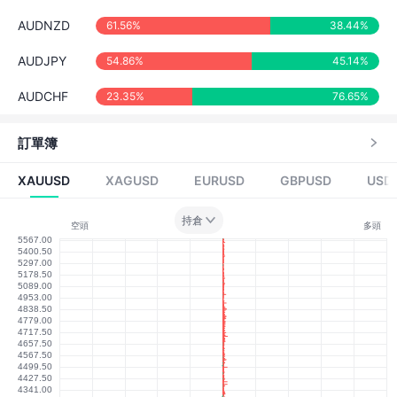
AUDNZD
61.56%
38.44%
AUDJPY
54.86%
45.14%
AUDCHF
23.35%
76.65%
訂單簿
XAUUSD
XAGUSD
EURUSD
GBPUSD
USD
持倉
空頭
多頭