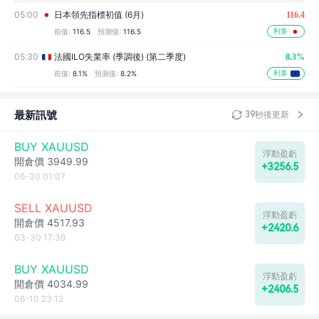
05:00
日本領先指標初值 (6月)
116.4
利多
前值:
116.5
預測值:
116.5
05:30
法國ILO失業率 (季調後) (第二季度)
8.3%
利多
前值:
8.1%
預測值:
8.2%
06:00
德國出口月率 (季調後) (6月)
未公佈
最新訊號
38秒後更新
06:00
德國工業產出月增率 (季調後) (6月)
未公佈
BUY XAUUSD
06:00
英國Halifax房價指數年增率 (季調後) (7月)
未公佈
浮動盈虧
開倉價
3949.99
+3256.5
06:00
英國Halifax房價指數月增率 (季調後) (7月)
未公佈
06-30 01:07
06:45
法國貿易帳 (季調後) (6月)
未公佈
SELL XAUUSD
浮動盈虧
11:30
印度存款增長年增率
未公佈
開倉價
4517.93
+2420.6
03-30 17:39
12:00
墨西哥CPI年增率 (7月)
未公佈
BUY XAUUSD
12:30
美國非農就業人數 (季調後) (7月)
未公佈
浮動盈虧
開倉價
4034.99
+2406.5
12:30
美國每小時平均工資年增率 (7月)
未公佈
06-10 23:12
12:30
美國失業率 (季調後) (7月)
未公佈