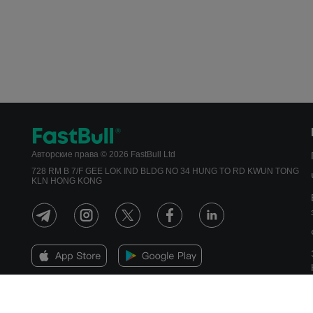
Авторские права © 2026 FastBull Ltd
728 RM B 7/F GEE LOK IND BLDG NO 34 HUNG TO RD KWUN TONG
KLN HONG KONG