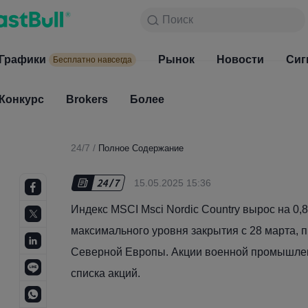
Поиск
Поиск
Продукты
Графики
Графики
Рынок
Новости
Рынок
Сиг
Бесплатно навсегда
Бесплатно навсегда
Конкурс
Brokers
Более
Конкурс
Brokers
24/7
/
Полное Содержание
15.05.2025 15:36
Индекс MSCI Msci Nordic Country вырос на 0,8
максимального уровня закрытия с 28 марта, 
Северной Европы. Акции военной промышлен
списка акций.