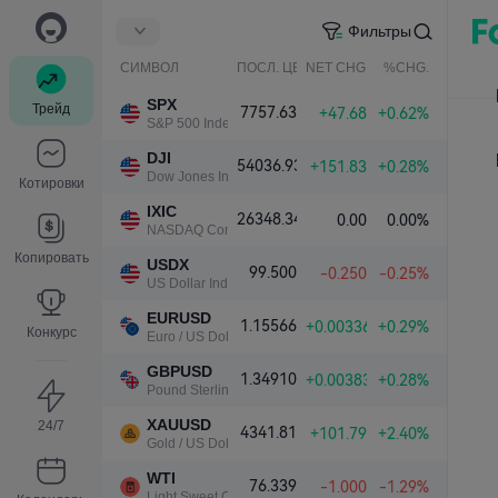
Фильтры
СИМВОЛ
ПОСЛ. ЦЕНА
NET CHG.
%CHG.
SPX
Трейд
7757.63
+47.68
+0.62%
S&P 500 Index
DJI
54036.93
+151.83
+0.28%
Dow Jones Industrial Average
Котировки
IXIC
26348.34
0.00
0.00%
NASDAQ Composite Index
Копировать
USDX
99.500
-0.250
-0.25%
US Dollar Index
EURUSD
1.15566
+0.00336
+0.29%
Конкурс
Euro / US Dollar
GBPUSD
1.34910
+0.00383
+0.28%
Pound Sterling / US Dollar
XAUUSD
24/7
4341.81
+101.79
+2.40%
Gold / US Dollar
WTI
76.339
-1.000
-1.29%
Light Sweet Crude Oil