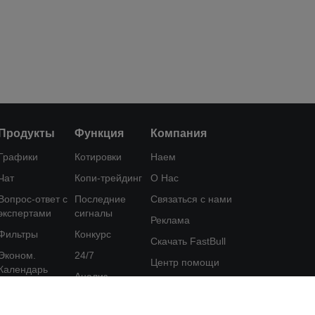
Продукты
Функция
Компания
Графики
Котировки
Наем
Чат
Копи-трейдинг
О Нас
Вопрос-ответ с
Последние
Связаться с нами
экспертами
сигналы
Реклама
Фильтры
Конкурс
Скачать FastBull
Эконом.
24/7
Центр помощи
Календарь
Анализ
Отзыв
Данные
Обучение
Пользовательское
Инструменты