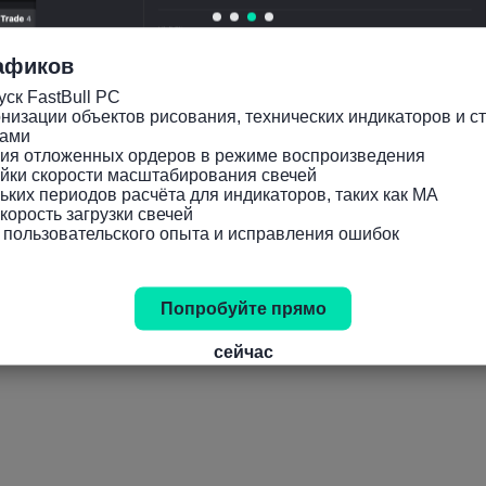
афиков
ск FastBull PC

низации объектов рисования, технических индикаторов и ст
ами

ния отложенных ордеров в режиме воспроизведения

йки скорости масштабирования свечей

ьких периодов расчёта для индикаторов, таких как MA

орость загрузки свечей

 пользовательского опыта и исправления ошибок
Попробуйте прямо
сейчас