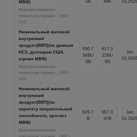
5K
94K
01,202
МВФ)
Макроэкономические
показатели, годовые，1980 ~
2031
Номинальный валовой
внутренний
продукт(ВВП)(по данным
530.7
617.3
Jan
НСЗ, долларам США,
56BU
22BU
01,202
оценке МВФ)
SD
SD
Макроэкономические
показатели, годовые，1980 ~
2031
Номинальный валовой
внутренний
продукт(ВВП)(по
паритету покупательной
626.7
557.3
Jan
способности, прогноз
B
47B
01,202
МВФ)
Макроэкономические
показатели, годовые，1980 ~