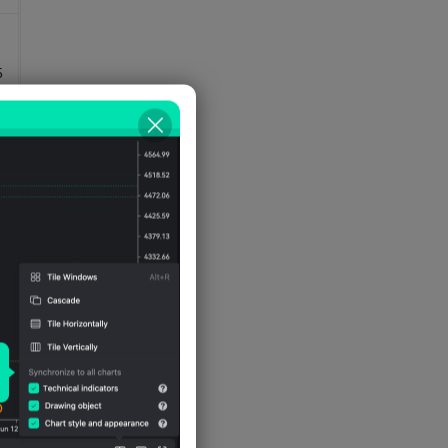
частного потребления(в
процентах от ВВП)
5
Номинальный валовой
внутренний продукт-Расходы
частного потребления(долл.
США)
5
6
4