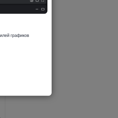
5
илей графиков 
5
5