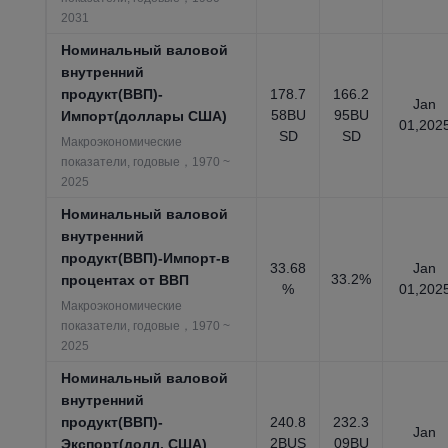
2031
Номинальный валовой
внутренний
продукт(ВВП)-
178.7
166.2
Jan
58BU
95BU
Импорт(доллары США)
01,202
SD
SD
Макроэкономические
показатели, годовые，1970 ~
2025
Номинальный валовой
внутренний
продукт(ВВП)-Импорт-в
33.68
Jan
33.2%
процентах от ВВП
%
01,202
Макроэкономические
показатели, годовые，1970 ~
2025
Номинальный валовой
внутренний
продукт(ВВП)-
240.8
232.3
Jan
2BUS
09BU
Экспорт(долл. США)