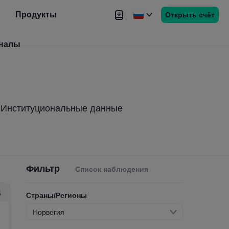
Продукты
Открыть счёт
налы
Новости
Сигналы
Более
Институциональные данные
Фильтр
Список наблюдения
Д
Страны/Регионы
Норвегия