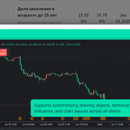
Доля населения в
возрасте до 15 лет
15.92
16.78
Jan
4%
6%
01,202
Демографические данные,
годовые，1950 ~ 2100
Естественный темп
роста населения
1.647
1.001
Jan
%
%
01,202
Демографические данные,
годовые，1950 ~ 2100
Индекс геополитических
рисков
Jun
0.042
0.081
Альтернативные данные,
01,202
ежемесячные，Jan 1900 ~ Jun
2026
Количество заявок на
патенты
Jan
732
815
01,202
Альтернативные данные,
годовые，1980 ~ 2024