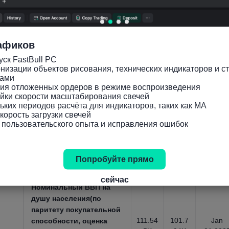
Коэффициент
зависимости
53.85
54.12
Jan
6
2
01,202
Демографические данные,
годовые，1950 ~ 2100
афиков
Население в возрасте от
ск FastBull PC

15 до 64 лет
3.655
3.541
Jan
низации объектов рисования, технических индикаторов и ст
M
M
01,202
Демографические данные,
ами

ния отложенных ордеров в режиме воспроизведения

годовые，1950 ~ 2100
йки скорости масштабирования свечей

Номинальный ВВП на
ьких периодов расчёта для индикаторов, таких как MA

орость загрузки свечей

душу
 пользовательского опыта и исправления ошибок
населения(доллары
94.46
112.7
Jan
8KUS
48KU
США, оценка МВФ)
01,202
D
SD
Макроэкономические
Попробуйте прямо
показатели, годовые，1980 ~
2031
сейчас
Номинальный ВВП на
душу населения(по
паритету покупательной
111.54
101.7
Jan
способности, оценка