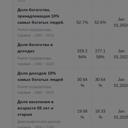
2031
Доля богатства,
принадлежащая 10%
Jan
самых богатых людей.
52.7%
52.6%
01,202
Рынок труда/доходы,
годовые，1980 ~ 2024
Доля богатства в
доходах
329.2
277.1
Jan
94%
58%
01,202
Рынок труда/доходы,
годовые，1980 ~ 2023
Доля доходов 10%
самых богатых людей
30.64
30.64
Jan
%
%
01,202
Рынок труда/доходы,
годовые，1980 ~ 2024
Доля населения в
возрасте 65 лет и
19.08
18.33
Jan
старше
%
%
01,202
Демографические данные,
годовые，1950 ~ 2100