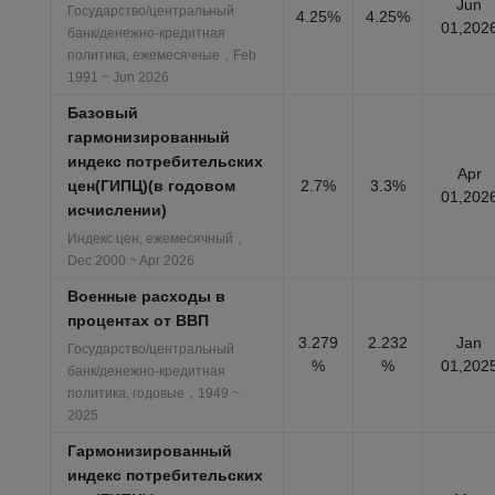
Jun
Государство/центральный
4.25%
4.25%
01,202
банк/денежно-кредитная
политика, ежемесячные，Feb
1991 ~ Jun 2026
Базовый
гармонизированный
индекс потребительских
Apr
цен(ГИПЦ)(в годовом
2.7%
3.3%
01,202
исчислении)
Индекс цен, ежемесячный，
Dec 2000 ~ Apr 2026
Военные расходы в
процентах от ВВП
3.279
2.232
Jan
Государство/центральный
%
%
01,202
банк/денежно-кредитная
политика, годовые，1949 ~
2025
Гармонизированный
индекс потребительских