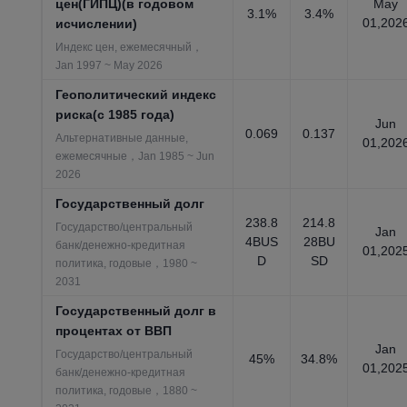
цен(ГИПЦ)(в годовом
May
3.1%
3.4%
01,202
исчислении)
Индекс цен, ежемесячный，
Jan 1997 ~ May 2026
Геополитический индекс
риска(с 1985 года)
Jun
0.069
0.137
Альтернативные данные,
01,202
ежемесячные，Jan 1985 ~ Jun
2026
Государственный долг
238.8
214.8
Государство/центральный
Jan
4BUS
28BU
банк/денежно-кредитная
01,202
D
SD
политика, годовые，1980 ~
2031
Государственный долг в
процентах от ВВП
Jan
Государство/центральный
45%
34.8%
01,202
банк/денежно-кредитная
политика, годовые，1880 ~