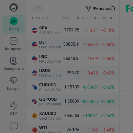
Фильтры
СИМВОЛ
ПОСЛ. ЦЕНА
NET CHG.
%CHG.
SPX
Трейд
7709.95
-13.61
-0.18%
S&P 500 Index
DJI
53885.10
-464.02
-0.85%
Dow Jones Industrial Average
Котировки
IXIC
26348.34
-15.09
-0.06%
NASDAQ Composite Index
Копировать
USDX
99.320
-0.430
-0.43%
US Dollar Index
EURUSD
1.15709
+0.00479
+0.42%
Конкурс
Euro / US Dollar
GBPUSD
1.35039
+0.00512
+0.38%
Pound Sterling / US Dollar
XAUUSD
24/7
4348.63
+108.61
+2.56%
Gold / US Dollar
WTI
76.196
-1.143
-1.48%
Light Sweet Crude Oil