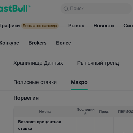
Поиск
Поиск
Продукты
Графики
Графики
Рынок
Новости
Рынок
Сиг
Бесплатно навсегда
Бесплатно навсегда
Конкурс
Brokers
Более
Конкурс
Brokers
Хранилище Данных
Рыночный тренд
Полисные ставки
Макро
Норвегия
Последни
Имена
Пред.
ПЕРИО
й
Базовая процентная
ставка