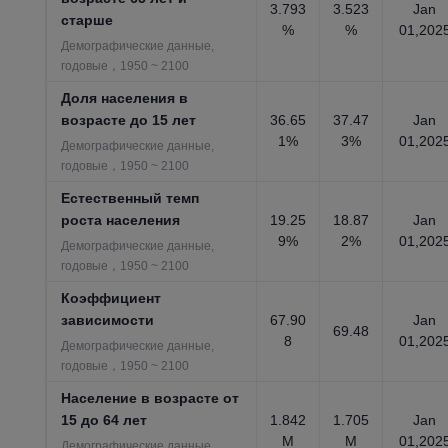
3.793
3.523
Jan
старше
%
%
01,202
Демографические данные,
годовые，1950 ~ 2100
Доля населения в
возрасте до 15 лет
36.65
37.47
Jan
1%
3%
01,202
Демографические данные,
годовые，1950 ~ 2100
Естественный темп
роста населения
19.25
18.87
Jan
9%
2%
01,202
Демографические данные,
годовые，1950 ~ 2100
Коэффициент
зависимости
67.90
Jan
69.48
8
01,202
Демографические данные,
годовые，1950 ~ 2100
Население в возрасте от
15 до 64 лет
1.842
1.705
Jan
M
M
01,202
Демографические данные,