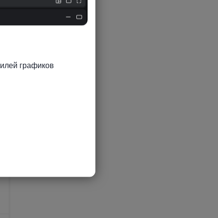
илей графиков 
5
5