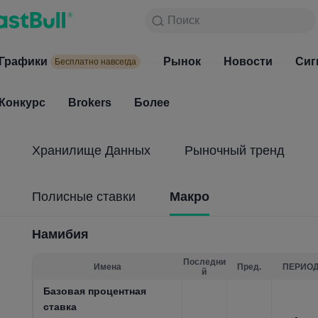
Поиск
Поиск
Продукты
Графики
Графики
Рынок
Новости
Рынок
Сиг
Бесплатно навсегда
Бесплатно навсегда
Конкурс
Brokers
Более
Конкурс
Brokers
Хранилище Данных
Рыночный тренд
Полисные ставки
Макро
Намибия
Последни
Имена
Пред.
ПЕРИО
й
Базовая процентная
ставка