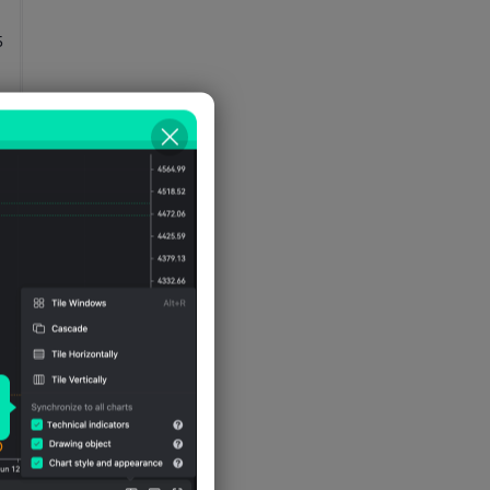
процентах от ВВП
5
Номинальный валовой
внутренний продукт(ВВП)-
Экспорт(долл. США)
Номинальный валовой
внутренний продукт(ВВП)-
Экспорт-ВВП в процентах
6
5