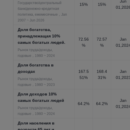
Jun
Государство/центральный
15%
15%
01,202
банк/денежно-кредитная
политика, ежемесячные，Jan
2007 ~ Jun 2026
Доля богатства,
принадлежащая 10%
72.56
72.57
Jan
самых богатых людей.
%
%
01,202
Рынок труда/доходы,
годовые，1980 ~ 2024
Доля богатства в
доходах
167.5
168.4
Jan
51%
31%
01,202
Рынок труда/доходы,
годовые，1980 ~ 2023
Доля доходов 10%
самых богатых людей
Jan
64.2%
64.2%
01,202
Рынок труда/доходы,
годовые，1980 ~ 2024
Доля населения в
возрасте 65 лет и