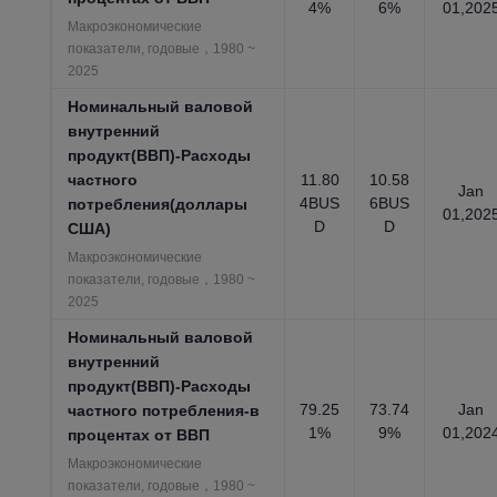
4%
6%
01,202
Макроэкономические
показатели, годовые，1980 ~
2025
Номинальный валовой
внутренний
продукт(ВВП)-Расходы
частного
11.80
10.58
Jan
4BUS
6BUS
потребления(доллары
01,202
D
D
США)
Макроэкономические
показатели, годовые，1980 ~
2025
Номинальный валовой
внутренний
продукт(ВВП)-Расходы
79.25
73.74
Jan
частного потребления-в
1%
9%
01,202
процентах от ВВП
Макроэкономические
показатели, годовые，1980 ~