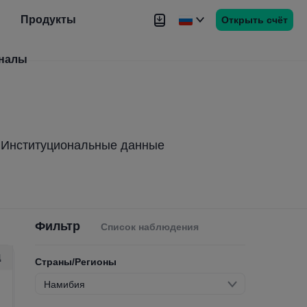
Продукты
Открыть счёт
налы
Новости
Сигналы
Более
Институциональные данные
Фильтр
Список наблюдения
Д
Страны/Регионы
Намибия