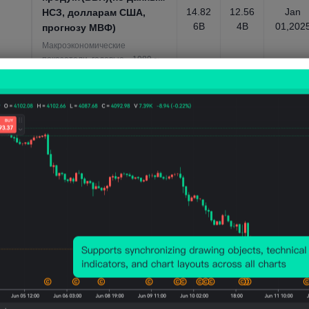
14.82
12.56
Jan
НСЗ, долларам США,
6B
4B
01,202
прогнозу МВФ)
Макроэкономические
показатели, годовые，1989 ~
2031
Номинальный валовой
внутренний
продукт(ВВП)(по
паритету покупательной
39.35
33.36
Jan
способности, прогноз
B
6B
01,202
МВФ)
Макроэкономические
показатели, годовые，1990 ~
2031
Номинальный валовой
внутренний
продукт(ВВП)-Валовое
3.245
3.279
Jan
накопление
BUSD
BUSD
01,202
капитала(долл. США)