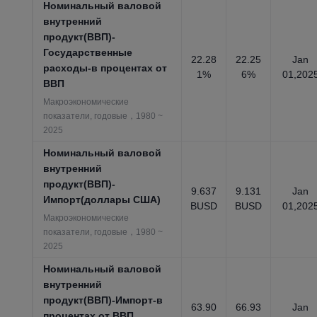
Номинальный валовой
внутренний
продукт(ВВП)-
Государственные
22.28
22.25
Jan
расходы-в процентах от
1%
6%
01,202
ВВП
Макроэкономические
показатели, годовые，1980 ~
2025
Номинальный валовой
внутренний
продукт(ВВП)-
9.637
9.131
Jan
Импорт(доллары США)
BUSD
BUSD
01,202
Макроэкономические
показатели, годовые，1980 ~
2025
Номинальный валовой
внутренний
продукт(ВВП)-Импорт-в
63.90
66.93
Jan
процентах от ВВП