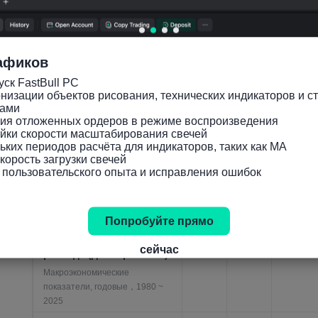
Макроэкономические
показатели, годовые，1980 ~
2025
Номинальный валовой
афиков
внутренний
ск FastBull PC

продукт(ВВП)-Валовое
низации объектов рисования, технических индикаторов и ст
21.51
24.03
Jan
накопление капитала-в
ами

ния отложенных ордеров в режиме воспроизведения

8%
7%
01,202
процентах от ВВП
йки скорости масштабирования свечей

Макроэкономические
ьких периодов расчёта для индикаторов, таких как MA

показатели, годовые，1980 ~
орость загрузки свечей

2025
 пользовательского опыта и исправления ошибок
Номинальный валовой
внутренний
Попробуйте прямо
продукт(ВВП)-
3.36B
3.036
Jan
Государственные
сейчас
USD
BUSD
01,202
расходы(доллары США)
Макроэкономические
показатели, годовые，1980 ~
2025