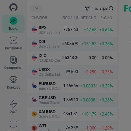
Фильтры
СИМВОЛ
ПОСЛ. ЦЕНА
NET CHG.
%CHG.
SPX
Трейд
7757.63
+47.68
+0.62%
S&P 500 Index
DJI
54036.93
+151.83
+0.28%
Dow Jones Industrial Average
Котировки
IXIC
26348.34
0.00
0.00%
NASDAQ Composite Index
Копировать
USDX
99.500
-0.250
-0.25%
US Dollar Index
EURUSD
1.15566
+0.00336
+0.29%
Конкурс
Euro / US Dollar
GBPUSD
1.34910
+0.00383
+0.28%
Pound Sterling / US Dollar
XAUUSD
24/7
4341.81
+101.79
+2.40%
Gold / US Dollar
WTI
76.339
-1.000
-1.29%
Light Sweet Crude Oil