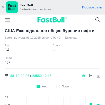
FastBull
Посмотреть
График быстрее, чат быстрее！
США Еженедельное общее бурение нефти
Время выпуска:
05.12.2025 18:00 (UTC +0)
Единица:
--
Акт.
Прогн.
413
--
Пред.
407
58110-02-06
58550-10-15
к
Акт.
Прогн.