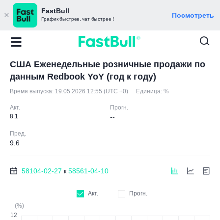
FastBull
Посмотреть
График быстрее, чат быстрее！
США Еженедельные розничные продажи по
данным Redbook YoY (год к году)
Время выпуска:
19.05.2026 12:55 (UTC +0)
Единица:
%
Акт.
Прогн.
8.1
--
Пред.
9.6
58104-02-27
58561-04-10
к
Акт.
Прогн.
(%)