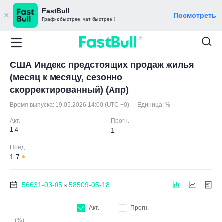
FastBull
Посмотреть
График быстрее, чат быстрее！
США Индекс предстоящих продаж жилья
(месяц к месяцу, сезонно
скорректированный) (Апр)
Время выпуска:
19.05.2026 14:00 (UTC +0)
Единица:
%
Акт.
Прогн.
1.4
1
Пред.
1.7
56631-03-05
58509-05-18
к
Акт.
Прогн.
(%)