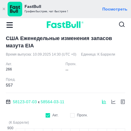
FastBull
Посмотреть
График быстрее, чат быстрее！
США Еженедельные изменения запасов
мазута EIA
Время выпуска:
10.09.2025 14:30 (UTC +0)
Единица:
K Баррели
Акт.
Прогн.
266
--
Пред.
557
58123-07-03
58564-03-11
к
Акт.
Прогн.
(K Баррели)