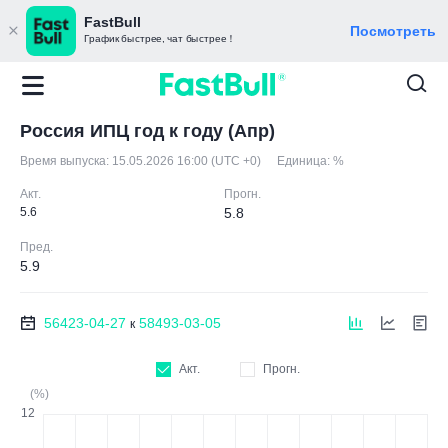
FastBull
Посмотреть
График быстрее, чат быстрее！
Россия ИПЦ год к году (Апр)
Время выпуска:
15.05.2026 16:00 (UTC +0)
Единица:
%
Акт.
Прогн.
5.6
5.8
Пред.
5.9
56423-04-27
58493-03-05
к
Акт.
Прогн.
(%)