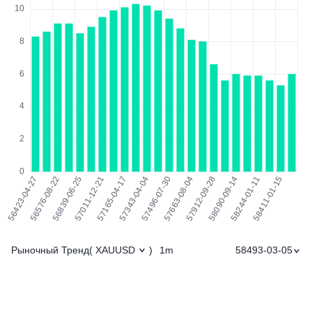
Рыночный Тренд
1m
58493-03-05
(
XAUUSD
)