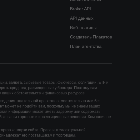
Broker API
API данных
Веб-плагины
Создатель Плакатов
План агентства
кции, валюта, сырьевые товары, фьючерсы, облигации, ETF и
рять средства, размещенные у брокера. Поэтому вам
ом ваших обстоятельств и финансовых ресурсов.
оведения тщательной проверки самостоятельно или без
т может не подойти вам, поскольку мы не знаем ваших
овая информация может иметь задержку или содержать
юбые ваши торговые и инвестиционные решения. Компания не
торговые марки сайта. Права интеллектуальной
принадлежат его поставщикам и торговцам.