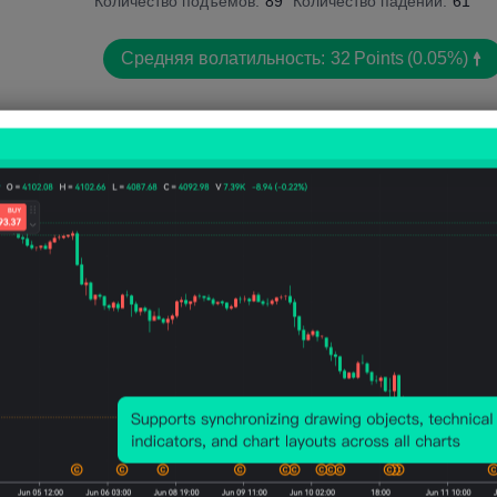
Количество подъемов:
89
Количество падений:
61
Средняя волатильность:
32
Points
(0.05%)
Ценовая диаграмма