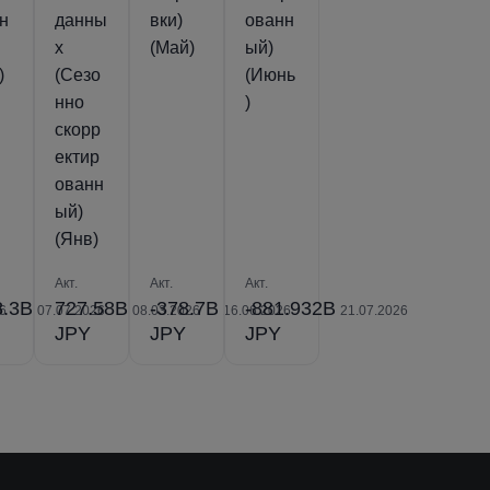
н
данны
вки)
ованн
х
(Май)
ый)
)
(Сезо
(Июнь
нно
)
скорр
ектир
ованн
ый)
(Янв)
Акт.
Акт.
Акт.
8.3B
727.58B
-378.7B
-881.932B
6
07.07.2026
08.03.2026
16.06.2026
21.07.2026
JPY
JPY
JPY