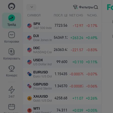
Фильтры
СИМВОЛ
ПОСЛ. ЦЕНА
NET CHG.
%CHG.
SPX
Трейд
7723.56
-12.97
-0.17%
S&P 500 Index
DJI
54349.12
+263.24
+0.49%
Dow Jones Industrial Average
Котировки
IXIC
26363.43
-221.57
-0.83%
NASDAQ Composite Index
Копировать
USDX
99.600
+0.110
+0.11%
US Dollar Index
EURUSD
1.15435
-0.00079
-0.07%
Конкурс
Euro / US Dollar
GBPUSD
1.34570
-0.00087
-0.06%
Pound Sterling / US Dollar
XAUUSD
24/7
4258.68
+11.07
+0.26%
Gold / US Dollar
WTI
74.311
+0.039
+0.05%
Light Sweet Crude Oil