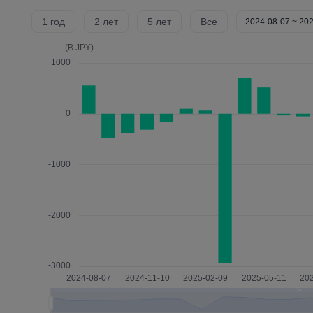
1 год
2 лет
5 лет
Все