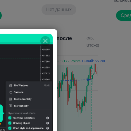
Количес
Нет данных
Сред
Влияние Через 4 часа после
(M5,
события
UTC+3)