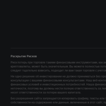
Раскрытие Рисков
Риск потерь при торговле такими финансовыми инструментами, как а
криптовалюты, может быть значительным. Вы можете полностью поте
следует тщательно взвесить, подходит ли вам такая торговля с учет
Ни одно решение об инвестировании не должно приниматься без пр
консультации с вашими финансовыми консультантами. Наш веб-контен
финансовых условий и инвестиционных потребностей. Наша финанс
неточности, поэтому вы должны нести полную ответственность за л
несет ответственности за потерю вашего капитала.
Без разрешения сайта запрещается копировать графику, тексты или 
собственности на содержание или данные, включенные в этот сайт, 