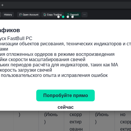
афиков
ск FastBull PC

низации объектов рисования, технических индикаторов и ст
Соответствующие индикаторы
ами

ния отложенных ордеров в режиме воспроизведения

йки скорости масштабирования свечей

Япони
Япони
Япони
Япони
Япо
ьких периодов расчёта для индикаторов, таких как MA

орость загрузки свечей

я
я
я
я
я
 пользовательского опыта и исправления ошибок
Экспо
Годов
Текущ
Текущ
Тек
рт
ой
ий
ий
ий
(год к
рост
счет
счет
счет
Попробуйте прямо
году)
импор
(Сезо
(Това
(Не
сейчас
(Июнь
та
нно
рный)
сезо
)
(Июнь
скорр
(Июнь
но
)
ектир
)
скор
ованн
екти