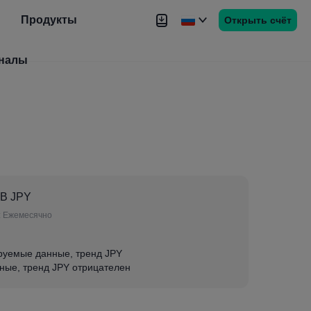
Продукты
Открыть счёт
налы
Новости
Сигналы
Более
6B JPY
:
Ежемесячно
руемые данные, тренд JPY
ные, тренд JPY отрицателен