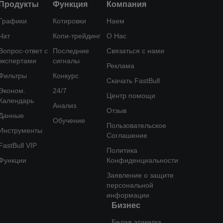
Продукты
Функция
Компания
Графики
Котировки
Наем
Чат
Копи-трейдинг
О Нас
Вопрос-ответ с
Последние
Связаться с нами
экспертами
сигналы
Реклама
Фильтры
Конкурс
Скачать FastBull
Эконом.
24/7
Центр помощи
Календарь
Анализ
Отзыв
Данные
Обучение
Пользовательское
Инструменты
Соглашение
FastBull VIP
Политика
Функции
Конфиденциальности
Заявление о защите
персональной
информации
Бизнес
Белая этикетка