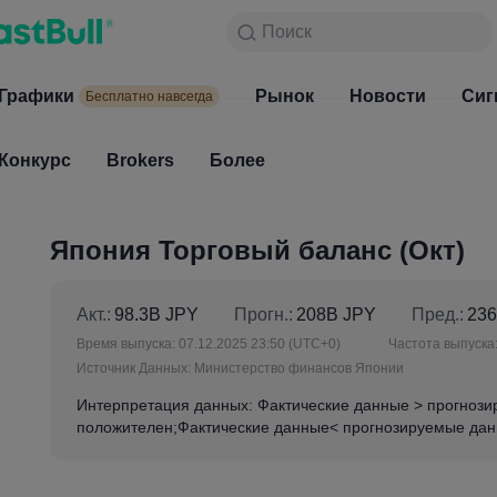
Поиск
Поиск
Продукты
Графики
Графики
Рынок
Новости
Рынок
Сиг
Бесплатно навсегда
Бесплатно навсегда
Конкурс
Brokers
Более
Конкурс
Brokers
Япония Торговый баланс (Окт)
Акт.:
98.3B JPY
Прогн.:
208B JPY
Пред.:
23
Время выпуска:
07.12.2025 23:50
(UTC+0)
Частота выпуска
Источник Данных:
Министерство финансов Японии
Интерпретация данных: Фактические данные > прогнози
положителен;Фактические данные< прогнозируемые дан