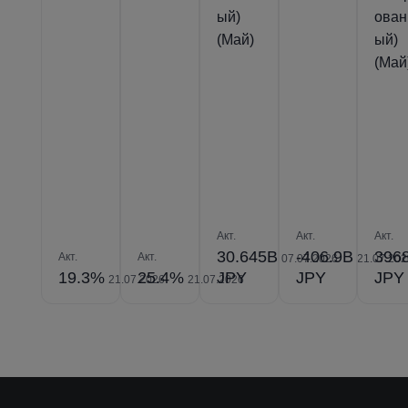
ый)
ован
(Май)
ый)
(Май
Акт.
Акт.
Акт.
30.645B
-406.9B
396
Акт.
Акт.
07.07.2026
21.07.202
19.3%
25.4%
JPY
JPY
JPY
21.07.2026
21.07.2026