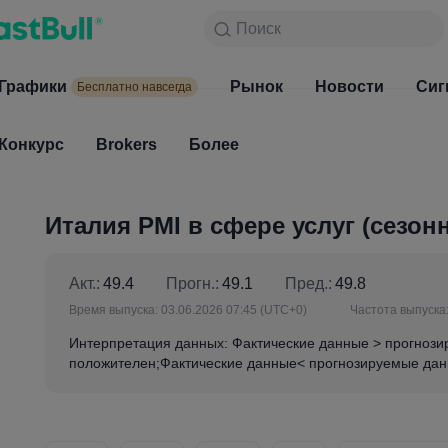
Поиск
Поиск
Продукты
Графики
Графики
Рынок
Новости
Рынок
Сиг
Бесплатно навсегда
Бесплатно навсегда
Конкурс
Brokers
Более
Конкурс
Brokers
Италия PMI в сфере услуг (сезо
Акт.:
49.4
Прогн.:
49.1
Пред.:
49.8
Время выпуска:
03.06.2026 07:45
(UTC+0)
Частота выпуска
Интерпретация данных: Фактические данные > прогноз
положителен;Фактические данные< прогнозируемые дан