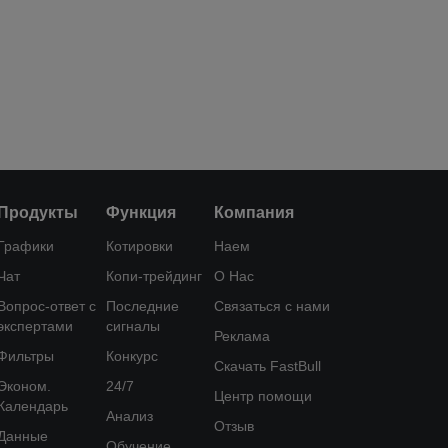
Продукты
Функция
Компания
Графики
Котировки
Наем
Чат
Копи-трейдинг
О Нас
Вопрос-ответ с
Последние
Связаться с нами
экспертами
сигналы
Реклама
Фильтры
Конкурс
Скачать FastBull
Эконом.
24/7
Центр помощи
Календарь
Анализ
Отзыв
Данные
Обучение