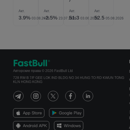
Акт.
Акт.
Акт.
Акт.
3.9%
-2.5%
51.3
52.5
03.08.2026
23.07.2026
03.08.2026
05.08.2026
Авторские права © 2026 FastBull Ltd
728 RM B 7/F GEE LOK IND BLDG NO 34 HUNG TO RD KWUN TONG
KLN HONG KONG