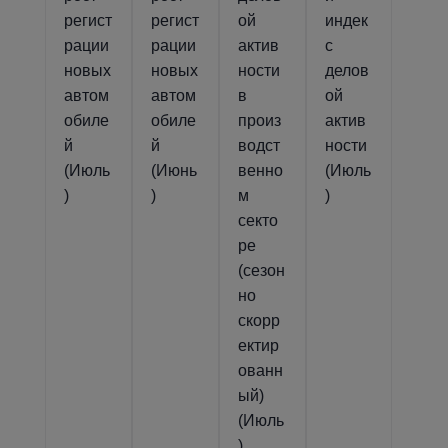
регист
регист
ой
индек
рации
рации
актив
с
новых
новых
ности
делов
автом
автом
в
ой
обиле
обиле
произ
актив
й
й
водст
ности
(Июль
(Июнь
венно
(Июль
)
)
м
)
секто
ре
(сезон
но
скорр
ектир
ованн
ый)
(Июль
)