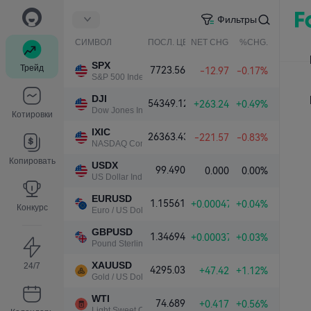
Фильтры
СИМВОЛ
ПОСЛ. ЦЕНА
NET CHG.
%CHG.
SPX
Трейд
7723.56
-12.97
-0.17%
S&P 500 Index
DJI
54349.12
+263.24
+0.49%
Dow Jones Industrial Average
Котировки
IXIC
26363.43
-221.57
-0.83%
NASDAQ Composite Index
Копировать
USDX
99.490
0.000
0.00%
US Dollar Index
EURUSD
1.15561
+0.00047
+0.04%
Конкурс
Euro / US Dollar
GBPUSD
1.34694
+0.00037
+0.03%
Pound Sterling / US Dollar
XAUUSD
24/7
4295.03
+47.42
+1.12%
Gold / US Dollar
WTI
74.689
+0.417
+0.56%
Light Sweet Crude Oil