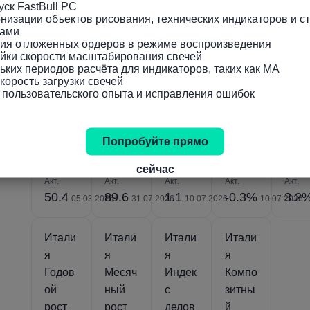
ск FastBull PC

ве
(Июль
но
(сезон
ной
низации объектов рисования, технических индикаторов и ст
ами

IHS
)
скорр
но
корр
ния отложенных ордеров в режиме воспроизведения

Markit
ектир
скорр
ктир
йки скорости масштабирования свечей

(Фев)
ованн
ектир
вки)
ьких периодов расчёта для индикаторов, таких как MA

орость загрузки свечей

ый)
ованн
(Янв
 пользовательского опыта и исправления ошибок
(Май)
ый)
(Май)
Попробуйте прямо
сейчас
Акт.
Акт.
Акт.
Акт.
Акт.
50.4
89.6
1.1
-0.3%
3.2
05.03.2026
31.07.2026
10.07.2026
10.07.2026
Итали
Итали
Итали
Итали
я
я
я
я
Годов
Месяч
Индек
Компо
ой
ный
с
зитны
рост
рост
делов
й