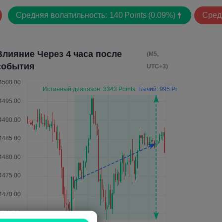
Средняя волатильность:
140
Points
(0.09%)
Сред
Влияние Через 4 часа после
(M5,
события
UTC+3)