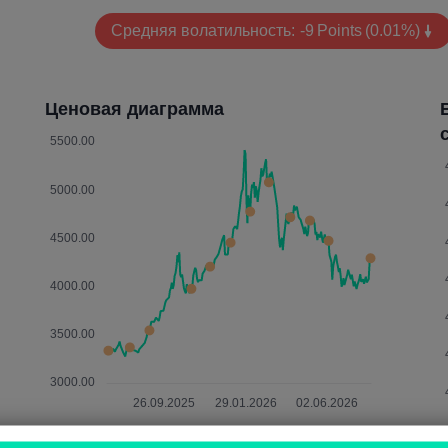
Средняя волатильность:
-9
Points
(0.01%)
Ценовая диаграмма