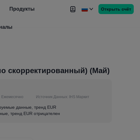
Продукты
Открыть счёт
налы
Новости
Сигналы
Более
нно скорректированный) (Май)
:
Ежемесячно
Источник Данных:
IHS Маркит
ируемые данные, тренд EUR
ные, тренд EUR отрицателен