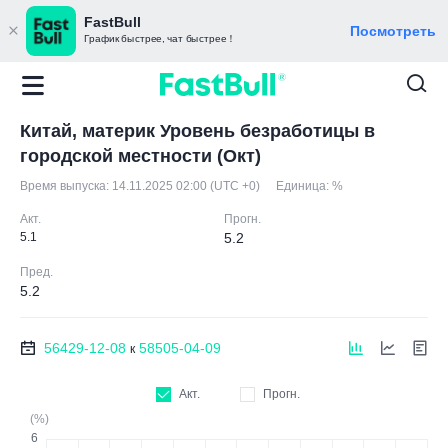
FastBull
Посмотреть
График быстрее, чат быстрее！
Китай, материк Уровень безработицы в
городской местности (Окт)
Время выпуска:
14.11.2025 02:00 (UTC +0)
Единица:
%
Акт.
Прогн.
5.1
5.2
Пред.
5.2
56429-12-08
58505-04-09
к
Акт.
Прогн.
(%)