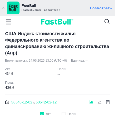
FastBull
Посмотреть
График быстрее, чат быстрее！
США Индекс стоимости жилья
Федерального агентства по
финансированию жилищного строительства
(Апр)
Время выпуска:
24.06.2025 13:00 (UTC +0)
Единица:
--
Акт.
Прогн.
434.9
--
Пред.
436.6
56548-12-02
58542-02-12
к
Акт.
Прогн.