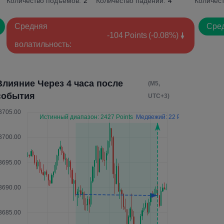
Количество подъемов:
2
Количество падений:
4
Количес
Средняя
Сред
-104
Points
(-0.08%)
волатильность:
Влияние Через 4 часа после
(M5,
события
UTC+3)