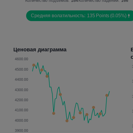
Количество подъемов:
184
Количество падений:
166
Средняя волатильность:
135
Points
(0.05%)
Ценовая диаграмма