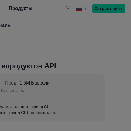
Продукты
Открыть счёт
налы
Новости
Сигналы
Более
епродуктов API
Пред.:
1.5M Баррели
:
Каждую среду
руемые данные, тренд CL t
ые, тренд CL t положителен