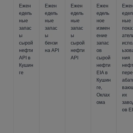
Ежен
Ежен
Ежен
Ежен
Еже
едель
едель
едель
едель
едел
ные
ные
ные
ное
ные
запас
запас
запас
измен
пока
ы
ы
ы
ение
ател
сырой
бензи
сырой
запас
испо
нефти
на API
нефти
ов
ьзов
API в
API
сырой
ния
Кушин
нефти
неф
ге
EIA в
пере
Кушин
аба
ге,
ваю
Оклах
их
ома
заво
ов E