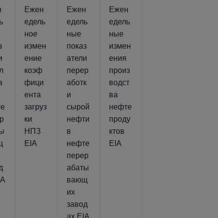
н
Ежен
Ежен
Ежен
ь
едель
едель
едель
ное
ные
ные
з
измен
показ
измен
и
ение
атели
ения
л
коэф
перер
произ
а
фици
аботк
водст
ента
и
ва
те
загруз
сырой
нефте
р
ки
нефти
проду
ты
НПЗ
в
ктов
щ
EIA
нефте
EIA
перер
д
абаты
IA
вающ
их
завод
ах EIA