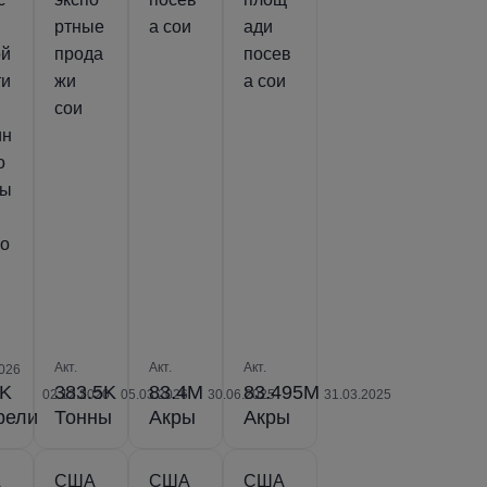
ртные
а сои
ади
ой
прода
посев
ти
жи
а сои
сои
ин
о
ны
vo
Акт.
Акт.
Акт.
026
2K
383.5K
83.4M
83.495M
02.12.2020
05.03.2026
30.06.2025
31.03.2025
рели
Тонны
Акры
Акры
А
США
США
США