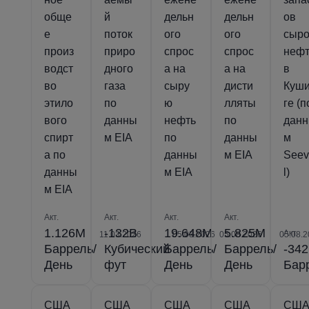
обще
й
дельн
дельн
ов
е
поток
ого
ого
сыр
произ
приро
спрос
спрос
неф
водст
дного
а на
а на
в
во
газа
сыру
дисти
Куш
этило
по
ю
лляты
ге (п
вого
данны
нефть
по
дан
спирт
м EIA
по
данны
м
а по
данны
м EIA
See
данны
м EIA
l)
м EIA
Акт.
Акт.
Акт.
Акт.
1.126M
-132B
19.648M
5.825M
Акт.
11.03.2026
05.03.2026
05.08.2026
05.08.2
Баррель/
Кубический
Баррель/
Баррель/
-34
День
фут
День
День
Бар
США
США
США
США
СШ