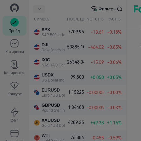
Фильтры
СИМВОЛ
ПОСЛ. ЦЕНА
NET CHG.
%CHG.
SPX
Трейд
7709.95
-13.61
-0.18%
S&P 500 Index
DJI
53885.10
-464.02
-0.85%
Dow Jones Industrial Average
Котировки
IXIC
26348.34
-15.09
-0.06%
NASDAQ Composite Index
Копировать
USDX
99.800
+0.050
+0.05%
US Dollar Index
EURUSD
1.15225
-0.00005
-0.00%
Конкурс
Euro / US Dollar
GBPUSD
1.34488
-0.00039
-0.03%
Pound Sterling / US Dollar
XAUUSD
24/7
4289.35
+49.33
+1.16%
Gold / US Dollar
WTI
76.884
-0.455
-0.59%
Light Sweet Crude Oil