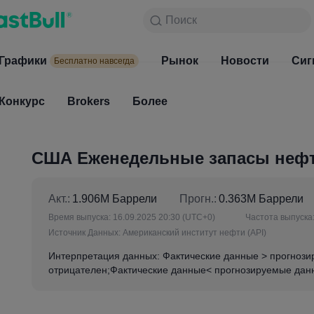
Поиск
Поиск
Продукты
Графики
Графики
Рынок
Новости
Рынок
Сиг
Бесплатно навсегда
Бесплатно навсегда
Конкурс
Brokers
Более
Конкурс
Brokers
США Еженедельные запасы нефт
Акт.:
1.906M Баррели
Прогн.:
0.363M Баррели
Время выпуска:
16.09.2025 20:30
(UTC+0)
Частота выпуска
Источник Данных:
Американский институт нефти (API)
Интерпретация данных: Фактические данные > прогнози
отрицателен;Фактические данные< прогнозируемые данн