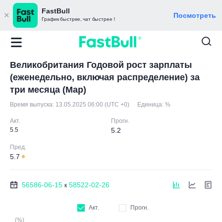
FastBull
Посмотреть
График быстрее, чат быстрее！
Великобритания Годовой рост зарплаты
(еженедельно, включая распределение) за
три месяца (Мар)
Время выпуска:
13.05.2025 06:00 (UTC +0)
Единица:
%
Акт.
Прогн.
5.5
5.2
Пред.
5.7
56586-06-15
58522-02-26
к
Акт.
Прогн.
(%)