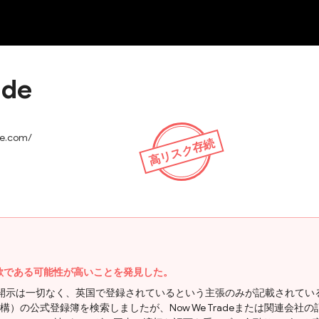
NEW
ade
de.com/
高リスク存続
deが詐欺である可能性が高いことを発見した。
る情報開示は一切なく、英国で登録されているという主張のみが記載されてい
）の公式登録簿を検索しましたが、Now We Tradeまたは関連会社