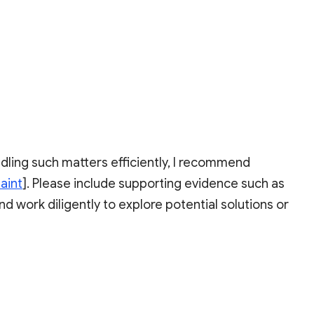
dling such matters efficiently, I recommend
aint
]. Please include supporting evidence such as
d work diligently to explore potential solutions or
ake cold calls claiming they can recover your lost
lant and avoid engaging with such offers. We