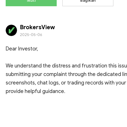
Ikuti
Bagikan
BrokersView
2025-05-06
Dear Investor,
We understand the distress and frustration this iss
submitting your complaint through the dedicated lin
screenshots, chat logs, or trading records with your
provide helpful guidance.
Additionally, please be cautious of recovery room 
Lihat Terjemahan
funds for a fee. In reality, these schemes aim only t
appreciate your cooperation and remain committed 