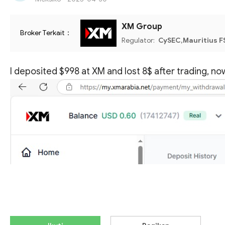
XM Group
Broker Terkait：
Regulator:
CySEC,Mauritius F
I deposited $998 at XM and lost 8$ after trading, 
Lihat Terjemahan