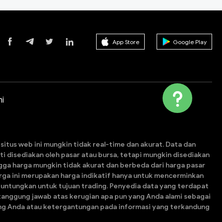
App Store
Google Play
i
itus web ini mungkin tidak real-time dan akurat. Data dan
esti disediakan oleh pasar atau bursa, tetapi mungkin disediakan
gga harga mungkin tidak akurat dan berbeda dari harga pasar
arga ini merupakan harga indikatif hanya untuk mencerminkan
guntungkan untuk tujuan trading. Penyedia data yang terdapat
tanggung jawab atas kerugian apa pun yang Anda alami sebagai
ding Anda atau ketergantungan pada informasi yang terkandung