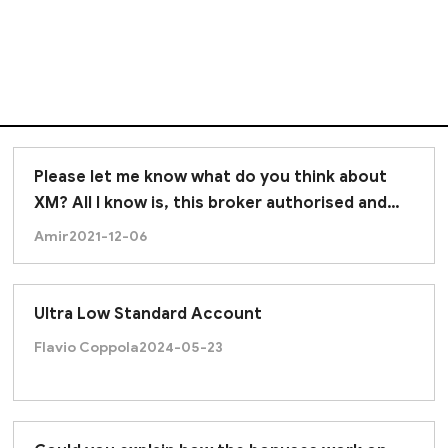
Please let me know what do you think about
XM? All I know is, this broker authorised and
properly regulated.
Amir
2021-12-06
Ultra Low Standard Account
Flavio Coppola
2024-05-23