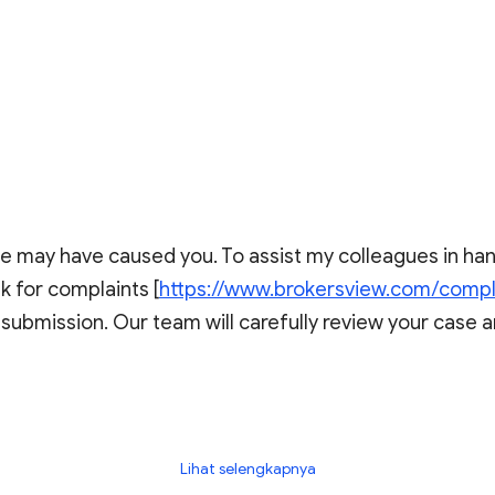
ue may have caused you. To assist my colleagues in han
k for complaints [
https://www.brokersview.com/compl
 submission. Our team will carefully review your case an
scams, where fraudsters send unsolicited messages or m
o exploit victims by preying on their urgency. Stay vigi
Lihat selengkapnya
to assisting you.