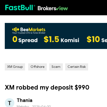
HOT
XM Group
Offshore
Scam
Certain Risk
XM robbed my deposit $990
Thania
Meksiko
2025-04-30