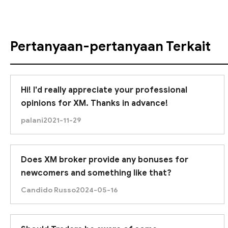
Pertanyaan-pertanyaan Terkait
Hi! I'd really appreciate your professional
opinions for XM. Thanks in advance!
palani
2021-11-29
Does XM broker provide any bonuses for
newcomers and something like that?
Candido Russo
2024-05-16