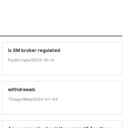
Is XM broker regulated
Fadhil Iqbal
2023-10-16
withdrawals
Thiago Maia
2024-07-04