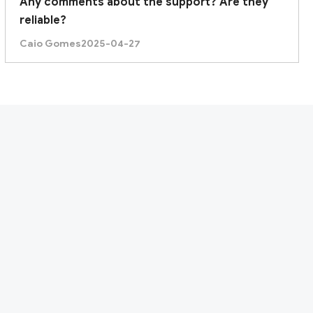
Any comments about the support? Are they
reliable?
Caio Gomes
2025-04-27