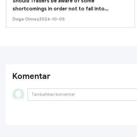
Should Traders be aware of some
shortcomings in order not to fall into
inconsistencies with XM broker?
Doga Olmez
2024-10-05
Komentar