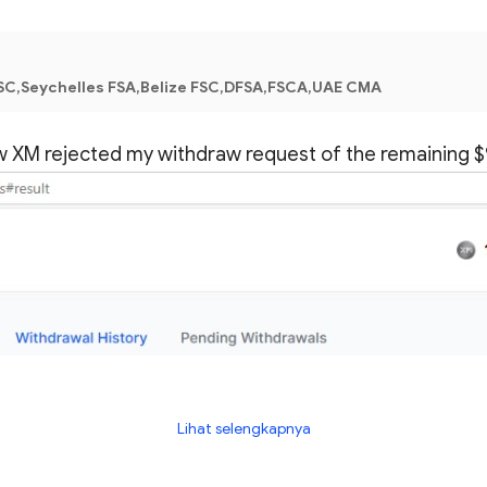
SC,Seychelles FSA,Belize FSC,DFSA,FSCA,UAE CMA
now XM rejected my withdraw request of the remaining 
Lihat selengkapnya