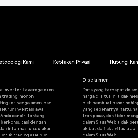
etodologi Kami
Kebijakan Privasi
Hubungi Kam
Disclaimer
a investor. Leverage akan
Data yang terdapat dalam s
n trading, mohon
harga di situs ini tidak m
 tingkat pengalaman, dan
oleh pembuat pasar, sehin
eluruh investasi awal
yang sebenarnya. Yaitu, h
i Anda sendiri tentang
tren pasar, dan tidak men
an berkonsultasi dengan
dalam Situs Web tidak ber
dan informasi disediakan
akibat dari aktivitas tra
 untuk trading ataupun
dalam Situs Web.